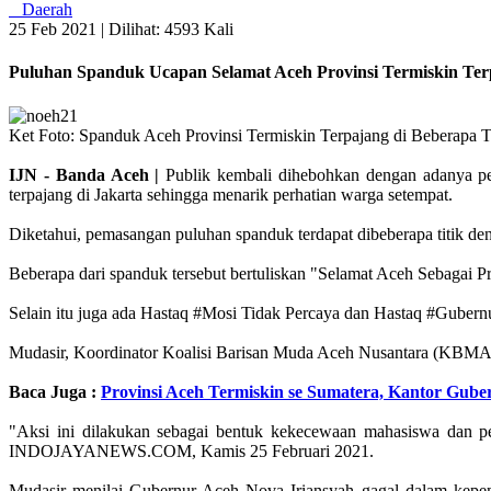
Daerah
25 Feb 2021 |
Dilihat: 4593 Kali
Puluhan Spanduk Ucapan Selamat Aceh Provinsi Termiskin Terp
Ket Foto: Spanduk Aceh Provinsi Termiskin Terpajang di Beberapa Titi
IJN - Banda Aceh |
Publik kembali dihebohkan dengan adanya p
terpajang di Jakarta sehingga menarik perhatian warga setempat.
Diketahui, pemasangan puluhan spanduk terdapat dibeberapa titik den
Beberapa dari spanduk tersebut bertuliskan "Selamat Aceh Sebagai Pr
Selain itu juga ada Hastaq #Mosi Tidak Percaya dan Hastaq #Gubern
Mudasir, Koordinator Koalisi Barisan Muda Aceh Nusantara (KBMA 
Baca Juga :
Provinsi Aceh Termiskin se Sumatera, Kantor Gub
"Aksi ini dilakukan sebagai bentuk kekecewaan mahasiswa dan pem
INDOJAYANEWS.COM, Kamis 25 Februari 2021.
Mudasir menilai Gubernur Aceh Nova Iriansyah gagal dalam kepe