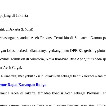
ajang di Jakarta
k di Jakarta (IJN/Ist)
emasangan spanduk Aceh Provinsi Termiskin di Sumatera. Namun pa
gan lokasi berbeda, diantaranya gerbang pintu DPR RI, gerbang pintu M
ovinsi Termiskin di Sumatera, Nova Iriansyah Bisa Apa?,"tulis pada s
ur Aceh Gagal.
Nusantara) menyebut aksi itu dilakukan sebagai bentuk kekecewaan m
ernur Dapat Karangan Bunga
uda Aceh di Jakarta, terhadap kondisi Aceh sebagai Provinsi Term
mimpinannya, sehingga Aceh masuk dalam Provinsi termiskin. "Gube