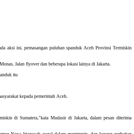
da aksi ini, pemasangan puluhan spanduk Aceh Provinsi Termiskin
onas, Jalan flyover dan beberapa lokasi lainya di Jakarta.
panduk itu
asyarakat kepada pemerintah Aceh.
iskin di Sumatera,"kata Mudasir di Jakarta, dalam pesan diterima
rnur Nova Iriansyah gagal dalam memimpin, dan kurang perhatian