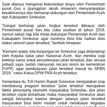
Saat ditanya mengenai ketersedian biaya oleh Pemerintah
pusat Gus ir (panggilan akrab irmawan) menyampaikan
keyakinannya dan berharap dukungan dari Pemerintah Aceh
dan Kabupaten Simeulue.
“Sangat berharap jalan lingkar tersebut dibiayai oleh
Pemerintah pusat dan kita coba usulkan di tahun 2019,
namun sekali lagi kita minta dukungan Pemerintah Aceh dan
Kabupaten Simeulue agar nantinya bisa kita naikan dulu
status seluruh jalan tersebut, “tambah Irmawan.
“Kemarin waktu kita kunjungan ke Simeulue juga didampingi
oleh Kepala balai jalan Nasional Aceh, dan mereka siap
bekerja sama untuk penyelesaian jalan tersebut, dan secara
pribadi saya sudah menyurati secara resmi ke kementrian
PUPR, agar pembiayaan jalan tersebut masuk ke APBN
2019,” cetus Ketua DPW PKB Aceh tersebut.
Sementara itu, Erli Hasim Bupati Simeulue mengatakan siap
mendukung program tersebut “jalan tersebut merupakan
faktor penunjang ekonomi masyarakat Simeulue, jika jalan
tersebut cepat terealisasi maka masyarakat Simeulue akan
sangat bersyukur karena dengan adanya jalan tersebut
masyarakat bisa lebih mudah untuk melakukan kegiatan