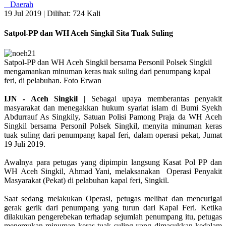
Daerah
19 Jul 2019 |
Dilihat: 724 Kali
Satpol-PP dan WH Aceh Singkil Sita Tuak Suling
Satpol-PP dan WH Aceh Singkil bersama Personil Polsek Singkil
mengamankan minuman keras tuak suling dari penumpang kapal
feri, di pelabuhan. Foto Erwan
IJN - Aceh Singkil |
Sebagai upaya memberantas penyakit
masyarakat dan menegakkan hukum syariat islam di Bumi Syekh
Abdurrauf As Singkily, Satuan Polisi Pamong Praja da WH Aceh
Singkil bersama Personil Polsek Singkil, menyita minuman keras
tuak suling dari penumpang kapal feri, dalam operasi pekat, Jumat
19 Juli 2019.
Awalnya para petugas yang dipimpin langsung Kasat Pol PP dan
WH Aceh Singkil, Ahmad Yani, melaksanakan Operasi Penyakit
Masyarakat (Pekat) di pelabuhan kapal feri, Singkil.
Saat sedang melakukan Operasi, petugas melihat dan mencurigai
gerak gerik dari penumpang yang turun dari Kapal Feri. Ketika
dilakukan pengerebekan terhadap sejumlah penumpang itu, petugas
menemukan minuman keras tuak suling yang dimasukkan kedalam