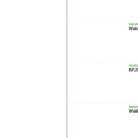
Daera
Wabu
Keseh
BPJS
Daera
Wali