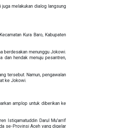
i juga melakukan dialog langsung
 Kecamatan Kura Baro, Kabupaten
ana berdesakan menunggu Jokowi.
rga dan hendak menuju pesantren,
ang tersebut. Namun, pengawalan
t ke Jokowi.
arkan amplop untuk diberikan ke
en Istiqamatuddin Darul Mu'arrif
da se-Provinsi Aceh yang digelar