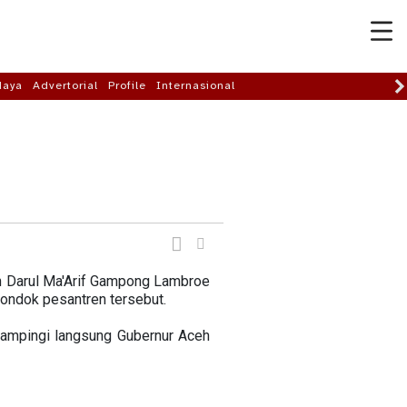
daya
Advertorial
Profile
Internasional
h Darul Ma'Arif Gampong Lambroe
ondok pesantren tersebut.
idampingi langsung Gubernur Aceh