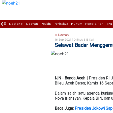
Nasional
Daerah
Politik
Peristiwa
Hukum
Pendidikan
TNI
Daerah
16 Sep 2021 |
Dilihat: 515 Kali
Selawat Badar Menggema 
IJN - Banda Aceh |
Presiden RI J
Bileu, Aceh Besar, Kamis 16 Sep
Dalam salah satu agenda kunjung
Nova Iriansyah, Kepala BIN, dan
Baca Juga:
Presiden Jokowi Sap