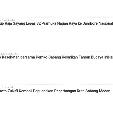
h
, 4 Jam Lalu
p Raja Sayang Lepas 32 Pramuka Nagan Raya ke Jambore Nasional X
atan
, 5 Jam Lalu
 Kesehatan bersama Pemko Sabang Resmikan Taman Budaya Inisiat
h
, 5 Jam Lalu
kota Zulkifli Kembali Perjuangkan Penerbangan Rute Sabang-Medan