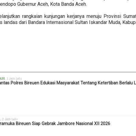
endopo Gubernur Aceh, Kota Banda Aceh.
elanjutkan rangkaian kunjungan kerjanya menuju Provinsi Sum
 landas dari Bandara Internasional Sultan Iskandar Muda, Kabup
OLRI
, 1 Jam Lalu
antas Polres Bireuen Edukasi Masyarakat Tentang Ketertiban Berlalu L
h
, 2 Jam Lalu
ramuka Bireuen Siap Gebrak Jambore Nasional XII 2026