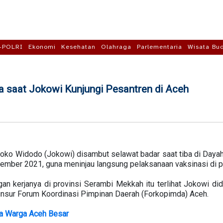
-POLRI
Ekonomi
Kesehatan
Olahraga
Parlementaria
Wisata Bu
saat Jokowi Kunjungi Pesantren di Aceh
oko Widodo (Jokowi) disambut selawat badar saat tiba di Daya
tember 2021, guna meninjau langsung pelaksanaan vaksinasi di p
an kerjanya di provinsi Serambi Mekkah itu terlihat Jokowi d
 unsur Forum Koordinasi Pimpinan Daerah (Forkopimda) Aceh.
a Warga Aceh Besar