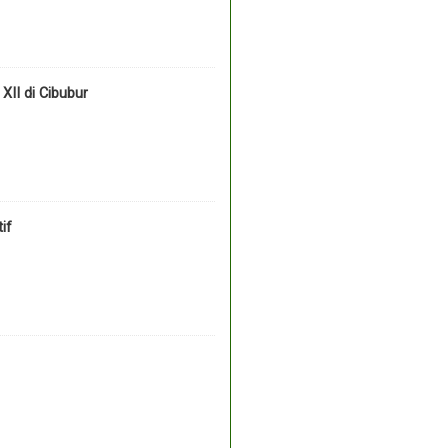
II di Cibubur
if