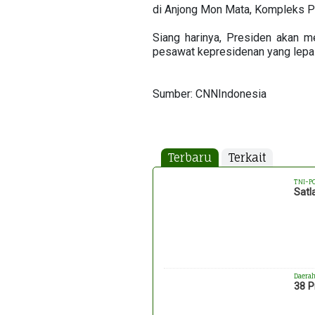
di Anjong Mon Mata, Kompleks P
Siang harinya, Presiden akan m
pesawat kepresidenan yang lepas
Sumber: CNNIndonesia
Terbaru
Terkait
TNI-P
Satl
Daera
38 P