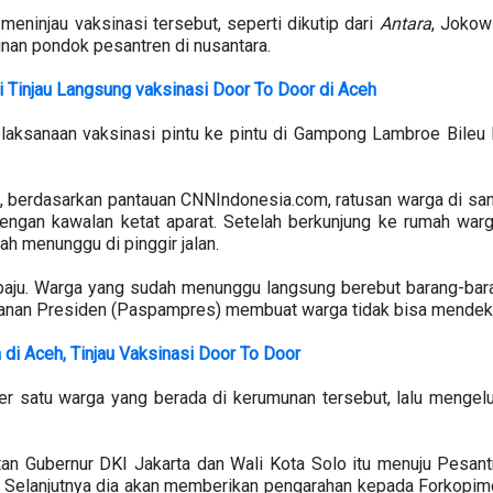
eninjau vaksinasi tersebut, seperti dikutip dari
Antara
, Jokow
nan pondok pesantren di nusantara.
 Tinjau Langsung vaksinasi Door To Door di Aceh
aksanaan vaksinasi pintu ke pintu di Gampong Lambroe Bileu
u, berdasarkan pantauan CNNIndonesia.com, ratusan warga di s
 dengan kawalan ketat aparat. Setelah berkunjung ke rumah wa
 menunggu di pinggir jalan.
baju. Warga yang sudah menunggu langsung berebut barang-bar
anan Presiden (Paspampres) membuat warga tidak bisa mendeka
di Aceh, Tinjau Vaksinasi Door To Door
r satu warga yang berada di kerumunan tersebut, lalu mengelu
tan Gubernur DKI Jakarta dan Wali Kota Solo itu menuju Pesantr
. Selanjutnya dia akan memberikan pengarahan kepada Forkopim