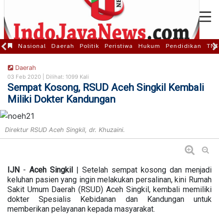
Nasional
Daerah
Politik
Peristiwa
Hukum
Pendidikan
TNI
Daerah
03 Feb 2020 |
Dilihat: 1099 Kali
Sempat Kosong, RSUD Aceh Singkil Kembali
Miliki Dokter Kandungan
Direktur RSUD Aceh Singkil, dr. Khuzaini.
IJN
-
Aceh
Singkil
| Setelah sempat kosong dan menjadi
keluhan pasien yang ingin melakukan persalinan, kini Rumah
Sakit Umum Daerah (RSUD) Aceh Singkil, kembali memiliki
dokter Spesialis Kebidanan dan Kandungan untuk
memberikan pelayanan kepada masyarakat.