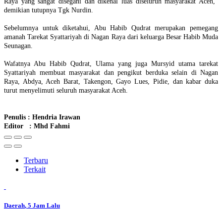
Raya yang sangat disegani dan dikenal luas diseluruh masyarakat Aceh,"
demikian tutupnya Tgk Nurdin.
Sebelumnya untuk diketahui, Abu Habib Qudrat merupakan pemegang
amanah Tarekat Syattariyah di Nagan Raya dari keluarga Besar Habib Muda
Seunagan.
Wafatnya Abu Habib Qudrat, Ulama yang juga Mursyid utama tarekat
Syattariyah membuat masyarakat dan pengikut berduka selain di Nagan
Raya, Abdya, Aceh Barat, Takengon, Gayo Lues, Pidie, dan kabar duka
turut menyelimuti seluruh masyarakat Aceh.
Penulis : Hendria Irawan
Editor : Mhd Fahmi
Terbaru
Terkait
Daerah
, 5 Jam Lalu