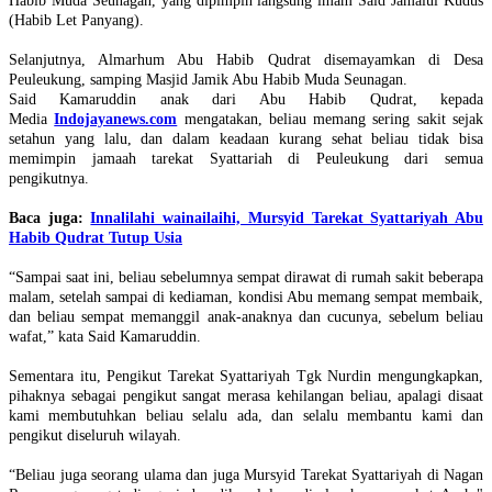
Habib Muda Seunagan, yang dipimpin langsung imam Said Jamalul Kudus
(Habib Let Panyang).
Selanjutnya, Almarhum Abu Habib Qudrat disemayamkan di Desa
Peuleukung, samping Masjid Jamik Abu Habib Muda Seunagan.
Said Kamaruddin anak dari Abu Habib Qudrat, kepada
Media
Indojayanews.com
mengatakan, beliau memang sering sakit sejak
setahun yang lalu, dan dalam keadaan kurang sehat beliau tidak bisa
memimpin jamaah tarekat Syattariah di Peuleukung dari semua
pengikutnya.
Baca juga:
Innalilahi wainailaihi, Mursyid Tarekat Syattariyah Abu
Habib Qudrat Tutup Usia
“Sampai saat ini, beliau sebelumnya sempat dirawat di rumah sakit beberapa
malam, setelah sampai di kediaman, kondisi Abu memang sempat membaik,
dan beliau sempat memanggil anak-anaknya dan cucunya, sebelum beliau
wafat,” kata Said Kamaruddin.
Sementara itu, Pengikut Tarekat Syattariyah Tgk Nurdin mengungkapkan,
pihaknya sebagai pengikut sangat merasa kehilangan beliau, apalagi disaat
kami membutuhkan beliau selalu ada, dan selalu membantu kami dan
pengikut diseluruh wilayah.
“Beliau juga seorang ulama dan juga Mursyid Tarekat Syattariyah di Nagan