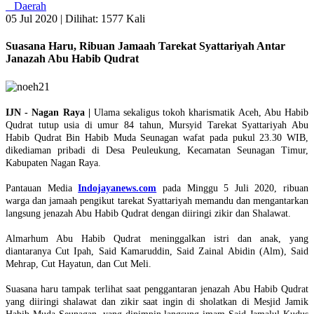
Daerah
05 Jul 2020 |
Dilihat: 1577 Kali
Suasana Haru, Ribuan Jamaah Tarekat Syattariyah Antar
Janazah Abu Habib Qudrat
IJN - Nagan Raya |
Ulama sekaligus tokoh kharismatik Aceh, Abu Habib
Qudrat tutup usia di umur 84 tahun, Mursyid Tarekat Syattariyah Abu
Habib Qudrat Bin Habib Muda Seunagan wafat pada pukul 23.30 WIB,
dikediaman pribadi di Desa Peuleukung, Kecamatan Seunagan Timur,
Kabupaten Nagan Raya.
Pantauan Media
Indojayanews.com
pada Minggu 5 Juli 2020, ribuan
warga dan jamaah pengikut tarekat Syattariyah memandu dan mengantarkan
langsung jenazah Abu Habib Qudrat dengan diiringi zikir dan Shalawat.
Almarhum Abu Habib Qudrat meninggalkan istri dan anak, yang
diantaranya Cut Ipah, Said Kamaruddin, Said Zainal Abidin (Alm), Said
Mehrap, Cut Hayatun, dan Cut Meli.
Suasana haru tampak terlihat saat penggantaran jenazah Abu Habib Qudrat
yang diiringi shalawat dan zikir saat ingin di sholatkan di Mesjid Jamik