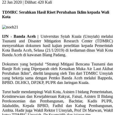
22 Jan 2020 |
Dilihat: 420 Kali
TDMRC Serahkan Hasil Riset Perubahan Iklim kepada Wali
Kota
IJN - Banda Aceh |
Universitas Syiah Kuala (Unsyiah) melalui
Tsunami and Disaster Mitigation Research Center (TDMRC)
menyerahkan dokumen hasil kajian penelitian kepada Pemerintah
Kota Banda Aceh, Selasa (21/1/2019) di kediaman dinas Wali Kota
Banda Aceh di kawasan Blang Padang.
Dokumen yang berjudul “Strategi Mitigasi Bencana Tsunami dan
Banjir Rob yang Diperparah oleh Kenaikan Muka Air Laut Akibat
Perubahan Iklim”, diteliti langsung oleh Tim dari TDMRC Unsyiah
yang bekerja sama dengan Pemko Banda Aceh melalui Bappeda,
BPBD. DLHK3, DP2KP, PUPR dan Jaringan Kuala.
Turut hadir mendampingi Wali Kota, Asisten I bidang Pemerintahan,
Keistimewaan dan Kesejahteraan Rakyat, Faisal, Asisten II Bidang
Perekonomian dan Pembangunan, Bachtiar, Kadis PUPR,
Jalaluddin, Kepala BPBD, Fadhil dan Kabag Pembangunan,
Ambia. Hadir juga Wakil Rektor I Unsyiah, Prof Dr Marwan, Wakil
ketua TDMRC Unsyiah, Dr Syamsidik dan jajaran tim.