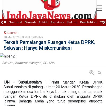
Nasional
Daerah
Politik
Peristiwa
Hukum
Pendidikan
TNI
Daerah
20 Mar 2020 |
Dilihat: 1206 Kali
Terkait Pemalangan Ruangan Ketua DPRK,
Sekwan : Hanya Miskomunikasi
Sekwan, Abdurrahmansyah, SE, MM.
IJN
-
Subulussalam
| Pintu ruangan Ketua DPRK
Subulussalam di palang, Jumat 20 Maret 2020. Pemalangan
menggunakan dua lembar kayu bentuk silang di pintu masuk
ruangan Ketua DPRK itu dilakukan oleh anggota DPRK
lainnya, Bahagia Maha yang turut didampingi anggota
lainnya.