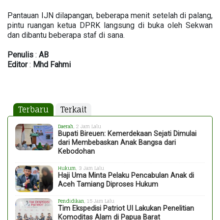
Pantauan IJN dilapangan, beberapa menit setelah di palang,
pintu ruangan ketua DPRK langsung di buka oleh Sekwan
dan dibantu beberapa staf di sana.
Penulis
:
AB
Editor
:
Mhd
Fahmi
Terbaru
Terkait
Daerah
, 2 Jam Lalu
Bupati Bireuen: Kemerdekaan Sejati Dimulai
dari Membebaskan Anak Bangsa dari
Kebodohan
Hukum
, 3 Jam Lalu
Haji Uma Minta Pelaku Pencabulan Anak di
Aceh Tamiang Diproses Hukum
Pendidikan
, 15 Jam Lalu
Tim Ekspedisi Patriot UI Lakukan Penelitian
Komoditas Alam di Papua Barat