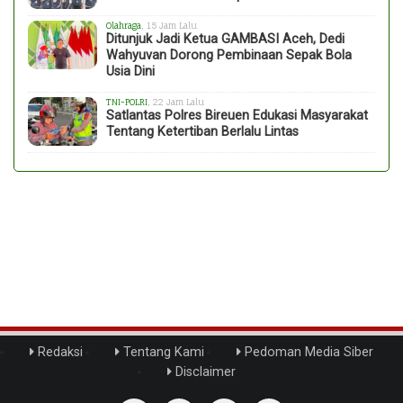
Olahraga
, 15 Jam Lalu
Ditunjuk Jadi Ketua GAMBASI Aceh, Dedi
Wahyuvan Dorong Pembinaan Sepak Bola
Usia Dini
TNI-POLRI
, 22 Jam Lalu
Satlantas Polres Bireuen Edukasi Masyarakat
Tentang Ketertiban Berlalu Lintas
Redaksi
Tentang Kami
Pedoman Media Siber
Disclaimer