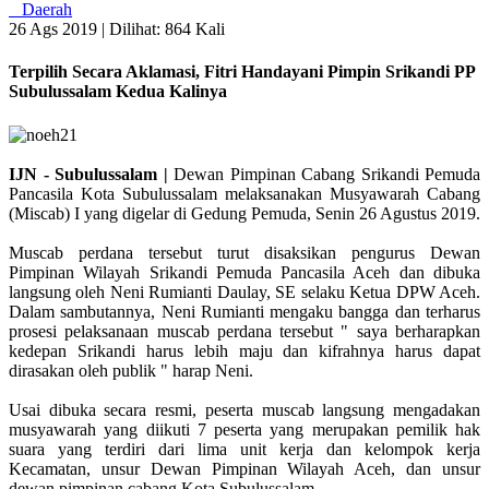
Daerah
26 Ags 2019 |
Dilihat: 864 Kali
Terpilih Secara Aklamasi, Fitri Handayani Pimpin Srikandi PP
Subulussalam Kedua Kalinya
IJN - Subulussalam |
Dewan Pimpinan Cabang Srikandi Pemuda
Pancasila Kota Subulussalam melaksanakan Musyawarah Cabang
(Miscab) I yang digelar di Gedung Pemuda, Senin 26 Agustus 2019.
Muscab perdana tersebut turut disaksikan pengurus Dewan
Pimpinan Wilayah Srikandi Pemuda Pancasila Aceh dan dibuka
langsung oleh Neni Rumianti Daulay, SE selaku Ketua DPW Aceh.
Dalam sambutannya, Neni Rumianti mengaku bangga dan terharus
prosesi pelaksanaan muscab perdana tersebut " saya berharapkan
kedepan Srikandi harus lebih maju dan kifrahnya harus dapat
dirasakan oleh publik " harap Neni.
Usai dibuka secara resmi, peserta muscab langsung mengadakan
musyawarah yang diikuti 7 peserta yang merupakan pemilik hak
suara yang terdiri dari lima unit kerja dan kelompok kerja
Kecamatan, unsur Dewan Pimpinan Wilayah Aceh, dan unsur
dewan pimpinan cabang Kota Subulussalam.