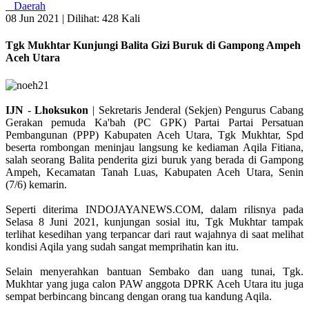
Daerah
08 Jun 2021 |
Dilihat: 428 Kali
Tgk Mukhtar Kunjungi Balita Gizi Buruk di Gampong Ampeh
Aceh Utara
IJN
-
Lhoksukon
| Sekretaris Jenderal (Sekjen) Pengurus Cabang
Gerakan pemuda Ka'bah (PC GPK) Partai Partai Persatuan
Pembangunan (PPP) Kabupaten Aceh Utara, Tgk Mukhtar, Spd
beserta rombongan meninjau langsung ke kediaman Aqila Fitiana,
salah seorang Balita penderita gizi buruk yang berada di Gampong
Ampeh, Kecamatan Tanah Luas, Kabupaten Aceh Utara, Senin
(7/6) kemarin.
Seperti diterima INDOJAYANEWS.COM, dalam rilisnya pada
Selasa 8 Juni 2021, kunjungan sosial itu, Tgk Mukhtar tampak
terlihat kesedihan yang terpancar dari raut wajahnya di saat melihat
kondisi Aqila yang sudah sangat memprihatin kan itu.
Selain menyerahkan bantuan Sembako dan uang tunai, Tgk.
Mukhtar yang juga calon PAW anggota DPRK Aceh Utara itu juga
sempat berbincang bincang dengan orang tua kandung Aqila.