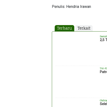
Penulis: Hendria Irawan
Terbaru
Terkait
Daera
2,5 
TNI-P
Patr
Olahra
Sele