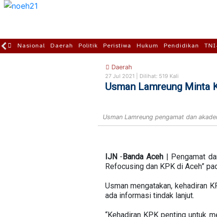
Nasional
Daerah
Politik
Peristiwa
Hukum
Pendidikan
TNI
Daerah
27 Jul 2021 |
Dilihat: 519 Kali
Usman Lamreung Minta K
Usman Lamreung pengamat dan akademis
IJN
-
Banda
Aceh
| Pengamat dan
Refocusing dan KPK di Aceh” pad
Usman mengatakan, kehadiran KPK
ada informasi tindak lanjut.
“Kehadiran KPK penting untuk m