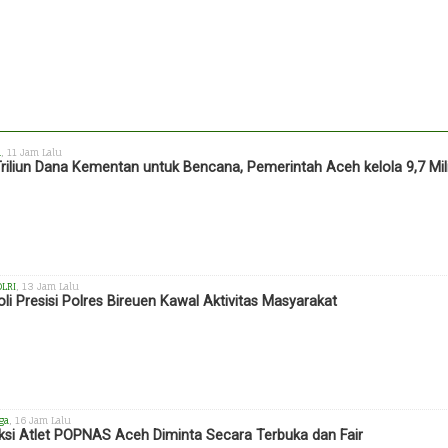
h
, 11 Jam Lalu
Triliun Dana Kementan untuk Bencana, Pemerintah Aceh kelola 9,7 Mil
OLRI
, 13 Jam Lalu
oli Presisi Polres Bireuen Kawal Aktivitas Masyarakat
ga
, 16 Jam Lalu
ksi Atlet POPNAS Aceh Diminta Secara Terbuka dan Fair