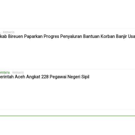
h
, Kemarin
ab Bireuen Paparkan Progres Penyaluran Bantuan Korban Banjir Us
entaria
, Kemarin
rintah Aceh Angkat 228 Pegawai Negeri Sipil