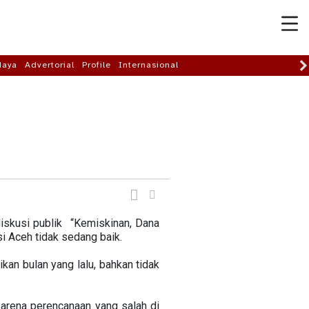
daya
Advertorial
Profile
Internasional
skusi publik “Kemiskinan, Dana
i Aceh tidak sedang baik.
an bulan yang lalu, bahkan tidak
arena perencanaan yang salah di