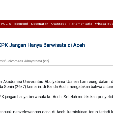
-POLRI
Ekonomi
Kesehatan
Olahraga
Parlementaria
Wisata Bu
PK Jangan Hanya Berwisata di Aceh
i universitas Albuyatama [Ist]
 Akademisi Universitas Abulyatama Usman Lamreung dalam di
a Senin (26/7) kemarin, di Banda Aceh mengatakan bahwa situas
 jangan hanya berwisata ke Aceh. Setelah melakukan penyelidik
enguak penyelewengan dana di Aceh, kemiskinan terus terjadi k