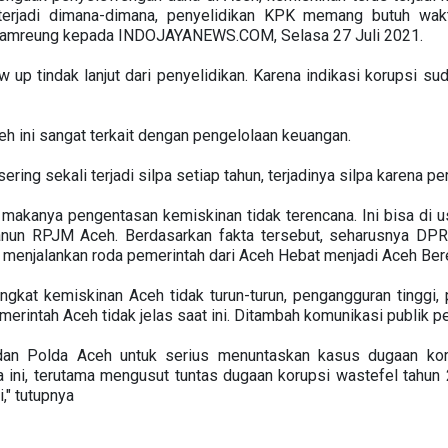
 terjadi dimana-dimana, penyelidikan KPK memang butuh wak
 Lamreung kepada INDOJAYANEWS.COM, Selasa 27 Juli 2021.
ow up tindak lanjut dari penyelidikan. Karena indikasi korupsi 
 ini sangat terkait dengan pengelolaan keuangan.
ing sekali terjadi silpa setiap tahun, terjadinya silpa karena p
 makanya pengentasan kemiskinan tidak terencana. Ini bisa di u
Qanun RPJM Aceh. Berdasarkan fakta tersebut, seharusnya DP
 menjalankan roda pemerintah dari Aceh Hebat menjadi Aceh Bere
gkat kemiskinan Aceh tidak turun-turun, pengangguran tinggi, 
merintah Aceh tidak jelas saat ini. Ditambah komunikasi publik p
 dan Polda Aceh untuk serius menuntaskan kasus dugaan kor
 ini, terutama mengusut tuntas dugaan korupsi wastefel tahu
," tutupnya