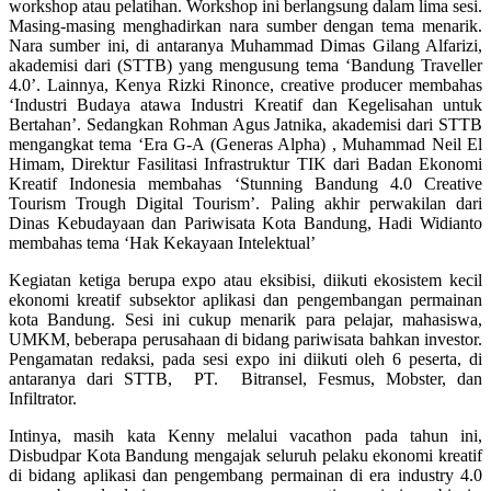
workshop atau pelatihan. Workshop ini berlangsung dalam lima sesi.
Masing-masing menghadirkan nara sumber dengan tema menarik.
Nara sumber ini, di antaranya Muhammad Dimas Gilang Alfarizi,
akademisi dari (STTB) yang mengusung tema ‘Bandung Traveller
4.0’. Lainnya, Kenya Rizki Rinonce, creative producer membahas
‘Industri Budaya atawa Industri Kreatif dan Kegelisahan untuk
Bertahan’. Sedangkan Rohman Agus Jatnika, akademisi dari STTB
mengangkat tema ‘Era G-A (Generas Alpha) , Muhammad Neil El
Himam, Direktur Fasilitasi Infrastruktur TIK dari Badan Ekonomi
Kreatif Indonesia membahas ‘Stunning Bandung 4.0 Creative
Tourism Trough Digital Tourism’. Paling akhir perwakilan dari
Dinas Kebudayaan dan Pariwisata Kota Bandung, Hadi Widianto
membahas tema ‘Hak Kekayaan Intelektual’
Kegiatan ketiga berupa expo atau eksibisi, diikuti ekosistem kecil
ekonomi kreatif subsektor aplikasi dan pengembangan permainan
kota Bandung. Sesi ini cukup menarik para pelajar, mahasiswa,
UMKM, beberapa perusahaan di bidang pariwisata bahkan investor.
Pengamatan redaksi, pada sesi expo ini diikuti oleh 6 peserta, di
antaranya dari STTB, PT. Bitransel, Fesmus, Mobster, dan
Infiltrator.
Intinya, masih kata Kenny melalui vacathon pada tahun ini,
Disbudpar Kota Bandung mengajak seluruh pelaku ekonomi kreatif
di bidang aplikasi dan pengembang permainan di era industry 4.0