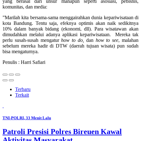
yang berasal dari unsur manapun seperti asosiasi, pebisnis,
komunitas, dan media:
”Marilah kita bersama-sama menggairahkan dunia kepariwisataan di
kota Bandung. Tentu saja, efeknya optimis akan naik sedikitnya
10% dalam banyak bidang (ekonomi, dll). Para wisatawan akan
dimudahkan melalui adanya aplikasi kepariwisataan. Mereka tak
perlu susah-susah mengatur
how to do,
dan
how to see
, malahan
sebelum mereka hadir di DTW (daerah tujuan wisata) pun sudah
bisa mengaturnya.
Penulis : Harri Safiari
Terbaru
Terkait
TNI-POLRI
, 33 Menit Lalu
Patroli Presisi Polres Bireuen Kawal
Aktivitas Masyarakat