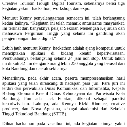
Creative Tourism Trough Digital Tourism, sebenarnya berisi tiga
kegiatan yakni - hackathon, workshop, dan expo.
Menurut Kenny penyelenggaraan semacam ini, telah berlangsung
kedua kalinya. “Kegiatan ini telah menarik antusiasme masyarakat.
Ini terlihat dari banyaknya pelajar Sekolah Menengah Kejuruan dan
mahasiswa Perguruan Tinggi yang selama ini gandrung akan
pengembangan dunia digital.”
Lebih jauh menurut Kenny, hackathon adalah ajang kompetisi untuk
menciptakan aplikasi di bidang kreatif kepariwisataan.
Pembuatannya berlangsung selama 24 jam non stop. Untuk tahun
ini diikuti 32 tim dengan kurang lebih 250 anggota yang berasal dari
kota Bandung dan daerah sekitarnya.
Menariknya, pada akhir acara, peserta mempresentasikan hasil
aplikasi yang telah dirancang di hadapan para juri. Para juri ini
terdiri dari perwakilan Dinas Komunikasi dan Informatika, Kepala
Bidang Ekonomi Kreatif Dinas Kebudayaan dan Pariwisata Kota
Bandung, Pun ada Jack Febrian, dikenal sebagai parktisi
kepariwisataan. Lainnya, ada Kennya Rizki Rinonce, creative
producer, dan Nova Agustina, sebagai akademisi dari Sekolah
Tinggi Teknologi Bandung (STTB).
Diluar hackathon pada vacathon ini, ada kegiatan lainnya yakni