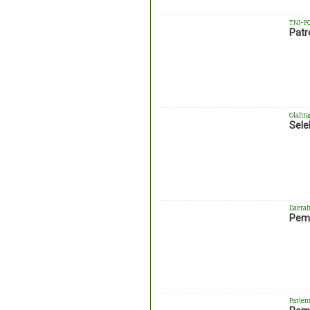
TNI-P
Patr
Olahra
Sele
Daera
Pemk
Parlem