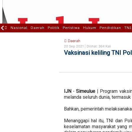
Nasional
Daerah
Politik
Peristiwa
Hukum
Pendidikan
TNI
Daerah
20 Sep 2021 |
Dilihat: 364 Kali
Vaksinasi keliling TNI Po
IJN
-
Simeulue
| Program vaksin
melanda seluruh dunia, termasuk 
Bahkan, pemerintah melaksanakan
Menanggapi hal itu, TNI dan Po
keselamatan masyarakat yang me