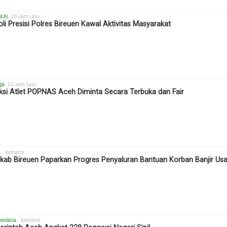
OLRI
, 16 Jam Lalu
oli Presisi Polres Bireuen Kawal Aktivitas Masyarakat
ga
, 18 Jam Lalu
ksi Atlet POPNAS Aceh Diminta Secara Terbuka dan Fair
h
, Kemarin
ab Bireuen Paparkan Progres Penyaluran Bantuan Korban Banjir Us
entaria
, Kemarin