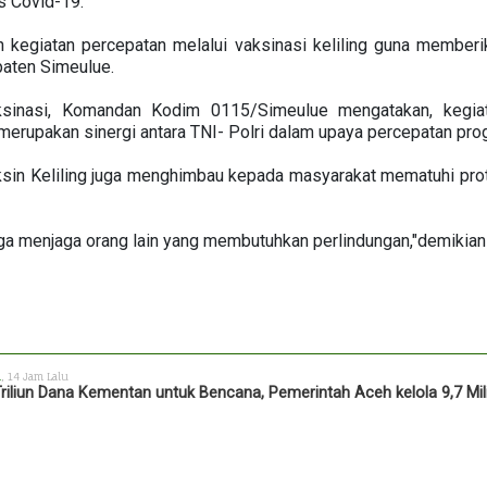
s Covid-19.
n kegiatan percepatan melalui vaksinasi keliling guna member
paten Simeulue.
ksinasi, Komandan Kodim 0115/Simeulue mengatakan, kegia
merupakan sinergi antara TNI- Polri dalam upaya percepatan pro
in Keliling juga menghimbau kepada masyarakat mematuhi prot
juga menjaga orang lain yang membutuhkan perlindungan,"demikia
h
, 14 Jam Lalu
Triliun Dana Kementan untuk Bencana, Pemerintah Aceh kelola 9,7 Mil