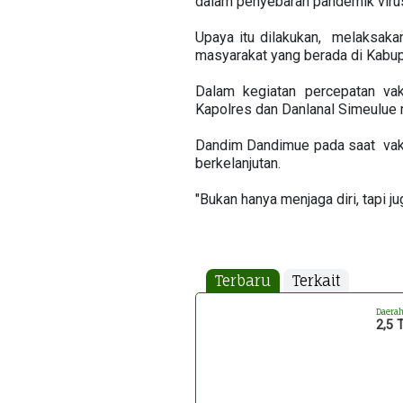
dalam penyebaran pandemik viru
Upaya itu dilakukan, melaksaka
masyarakat yang berada di Kabu
Dalam kegiatan percepatan va
Kapolres dan Danlanal Simeulue 
Dandim Dandimue pada saat vaks
berkelanjutan.
"Bukan hanya menjaga diri, tapi 
Terbaru
Terkait
Daera
2,5 