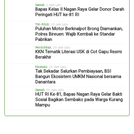
Daerah
, 1 Jam Lalu
Bapas Kelas II Nagan Raya Gelar Donor Darah
Peringati HUT ke-81 RI
TNI-POLRI
, 20 Jam Lalu
Puluhan Motor Berknalpot Brong Diamankan,
Polres Bireuen: Wajib Kembali ke Standar
Pabrikan
Pendidikan
, 20 Jam Lalu
KKN Tematik Literasi USK di Cot Gapu Resmi
Berakhir
Ekonomi
, 20 Jam Lalu
Tak Sekadar Salurkan Pembiayaan, BSI
Bangun Ekosistem UMKM Nasional bersama
Danantara
Daerah
, 20 Jam Lalu
HUT RI Ke-81, Bapas Nagan Raya Gelar Bakti
Sosial Bagikan Sembako pada Warga Kurang
Mampu