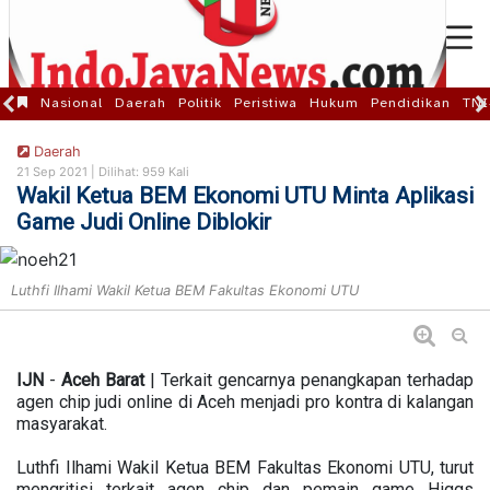
Nasional
Daerah
Politik
Peristiwa
Hukum
Pendidikan
TNI
Daerah
21 Sep 2021 |
Dilihat: 959 Kali
Wakil Ketua BEM Ekonomi UTU Minta Aplikasi
Game Judi Online Diblokir
Luthfi Ilhami Wakil Ketua BEM Fakultas Ekonomi UTU
IJN
-
Aceh
Barat
| Terkait gencarnya penangkapan terhadap
agen chip judi online di Aceh menjadi pro kontra di kalangan
masyarakat.
Luthfi Ilhami Wakil Ketua BEM Fakultas Ekonomi UTU, turut
mengritisi terkait agen chip dan pemain game Higgs