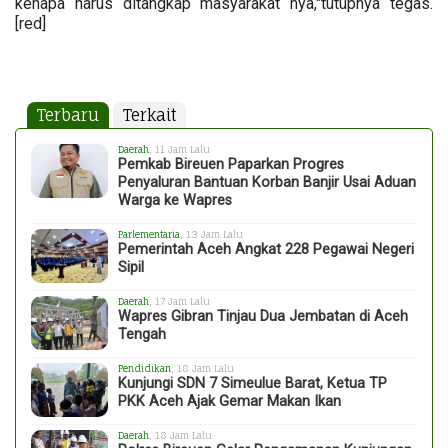
kenapa harus ditangkap masyarakat nya,"tutupnya tegas.
[red]
Terbaru
Terkait
Daerah
, 11 Jam Lalu
Pemkab Bireuen Paparkan Progres
Penyaluran Bantuan Korban Banjir Usai Aduan
Warga ke Wapres
Parlementaria
, 13 Jam Lalu
Pemerintah Aceh Angkat 228 Pegawai Negeri
Sipil
Daerah
, 17 Jam Lalu
Wapres Gibran Tinjau Dua Jembatan di Aceh
Tengah
Pendidikan
, 18 Jam Lalu
Kunjungi SDN 7 Simeulue Barat, Ketua TP
PKK Aceh Ajak Gemar Makan Ikan
Daerah
, 18 Jam Lalu