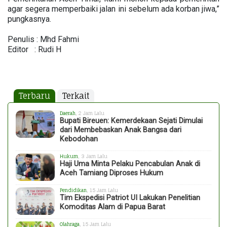
agar segera memperbaiki jalan ini sebelum ada korban jiwa,”
pungkasnya.
Penulis : Mhd Fahmi
Editor : Rudi H
Terbaru
Terkait
Daerah
, 2 Jam Lalu
Bupati Bireuen: Kemerdekaan Sejati Dimulai
dari Membebaskan Anak Bangsa dari
Kebodohan
Hukum
, 3 Jam Lalu
Haji Uma Minta Pelaku Pencabulan Anak di
Aceh Tamiang Diproses Hukum
Pendidikan
, 15 Jam Lalu
Tim Ekspedisi Patriot UI Lakukan Penelitian
Komoditas Alam di Papua Barat
Olahraga
, 15 Jam Lalu