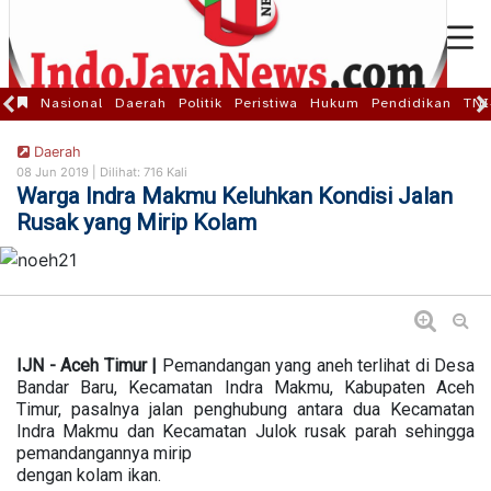
Nasional
Daerah
Politik
Peristiwa
Hukum
Pendidikan
TNI
Daerah
08 Jun 2019 |
Dilihat: 716 Kali
Warga Indra Makmu Keluhkan Kondisi Jalan
Rusak yang Mirip Kolam
IJN - Aceh Timur |
Pemandangan yang aneh terlihat di Desa
Bandar Baru, Kecamatan Indra Makmu, Kabupaten Aceh
Timur, pasalnya jalan penghubung antara dua Kecamatan
Indra Makmu dan Kecamatan Julok rusak parah sehingga
pemandangannya mirip
dengan kolam ikan.