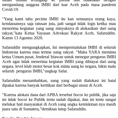
mengundang anggota IMBI dari luar Aceh pada masa pandemi
Covid-19.
"Yang kami tahu pecinta IMBI itu kan semuanya orang kaya,
kendaraannya saja ratusan juta, jadi sangat tidak logis ketika mau
menerima kegiatan yang uang minyaknya di alokasikan dari uang
rakyat,"kata Ketua Yayasan Advokasi Rakyat Aceh, Safaruddin.
Kamis 13 Agustus 2020.
Safaruddin mengungkapkan, Ini mempermalukan IMBI di seluruh
Indonesia karena mau terima uang rakyat. "Maka YARA meminta
ketua Umum pusat, Jenderal Iriawan untuk menegur pengurus IMBI
Aceh agar tidak menerima kegiatan IMBI yang dibiayai dari uang
negara. level klub motor besar kok minta uang ke negara, bikin malu
seluruh pengurus IMBI,"ungkap Safar.
Safaruddin menambahkan, uang yang sudah dialokasi ini batal
dipakai karena banyak keritikan dari berbagai unsur di Aceh.
"Karena alokasi dana dari APBA tersebut bocor ke publik, jika saja
ini tidak bocor ke Publik tentu sudah dipakai, dan ini tentu sangat
melukai hati masyarakat di Aceh yang angka kemiskinan nya masih
juara satu di Sumatera,”demikian tutup Safaruddin.