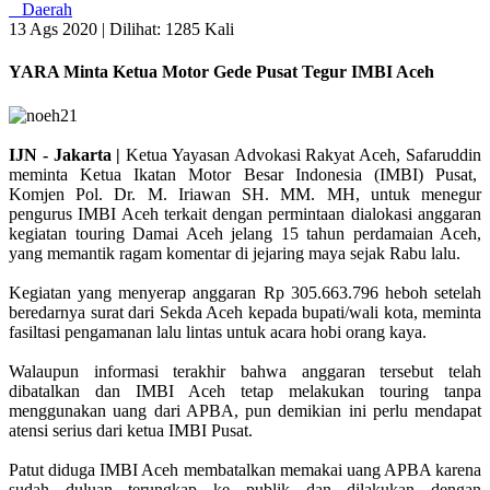
Daerah
13 Ags 2020 |
Dilihat: 1285 Kali
YARA Minta Ketua Motor Gede Pusat Tegur IMBI Aceh
IJN - Jakarta |
Ketua Yayasan Advokasi Rakyat Aceh, Safaruddin
meminta Ketua Ikatan Motor Besar Indonesia (IMBI) Pusat,
Komjen Pol. Dr. M. Iriawan SH. MM. MH, untuk menegur
pengurus IMBI Aceh terkait dengan permintaan dialokasi anggaran
kegiatan touring Damai Aceh jelang 15 tahun perdamaian Aceh,
yang memantik ragam komentar di jejaring maya sejak Rabu lalu.
Kegiatan yang menyerap anggaran Rp 305.663.796 heboh setelah
beredarnya surat dari Sekda Aceh kepada bupati/wali kota, meminta
fasiltasi pengamanan lalu lintas untuk acara hobi orang kaya.
Walaupun informasi terakhir bahwa anggaran tersebut telah
dibatalkan dan IMBI Aceh tetap melakukan touring tanpa
menggunakan uang dari APBA, pun demikian ini perlu mendapat
atensi serius dari ketua IMBI Pusat.
Patut diduga IMBI Aceh membatalkan memakai uang APBA karena
sudah duluan terungkap ke publik dan dilakukan dengan