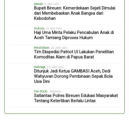
Daerah
, 9 Jam Lalu
Bupati Bireuen: Kemerdekaan Sejati Dimulai
dari Membebaskan Anak Bangsa dari
Kebodohan
Hukum
, 11 Jam Lalu
Haji Uma Minta Pelaku Pencabulan Anak di
Aceh Tamiang Diproses Hukum
Pendidikan
, 22 Jam Lalu
Tim Ekspedisi Patriot UI Lakukan Penelitian
Komoditas Alam di Papua Barat
Olahraga
, 23 Jam Lalu
Ditunjuk Jadi Ketua GAMBASI Aceh, Dedi
Wahyuvan Dorong Pembinaan Sepak Bola
Usia Dini
TNI-POLRI
, Kemarin
Satlantas Polres Bireuen Edukasi Masyarakat
Tentang Ketertiban Berlalu Lintas