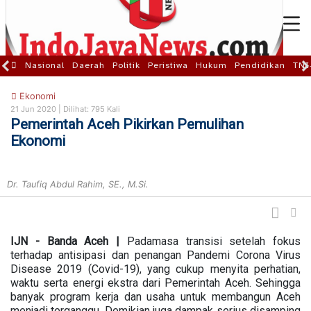
Nasional
Daerah
Politik
Peristiwa
Hukum
Pendidikan
TNI
Ekonomi
21 Jun 2020 |
Dilihat: 795 Kali
Pemerintah Aceh Pikirkan Pemulihan
Ekonomi
Dr. Taufiq Abdul Rahim, SE., M.Si.
IJN - Banda Aceh |
Padamasa transisi setelah fokus
terhadap antisipasi dan penangan Pandemi Corona Virus
Disease 2019 (Covid-19), yang cukup menyita perhatian,
waktu serta energi ekstra dari Pemerintah Aceh. Sehingga
banyak program kerja dan usaha untuk membangun Aceh
menjadi terganggu. Demikian juga dampak serius disamping