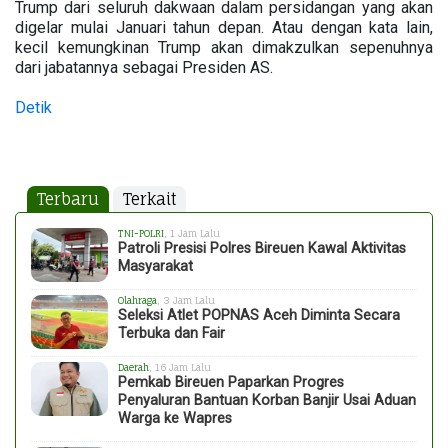
Trump dari seluruh dakwaan dalam persidangan yang akan
digelar mulai Januari tahun depan. Atau dengan kata lain,
kecil kemungkinan Trump akan dimakzulkan sepenuhnya
dari jabatannya sebagai Presiden AS.
Detik
Terbaru
Terkait
TNI-POLRI
, 1 Jam Lalu
Patroli Presisi Polres Bireuen Kawal Aktivitas
Masyarakat
Olahraga
, 3 Jam Lalu
Seleksi Atlet POPNAS Aceh Diminta Secara
Terbuka dan Fair
Daerah
, 16 Jam Lalu
Pemkab Bireuen Paparkan Progres
Penyaluran Bantuan Korban Banjir Usai Aduan
Warga ke Wapres