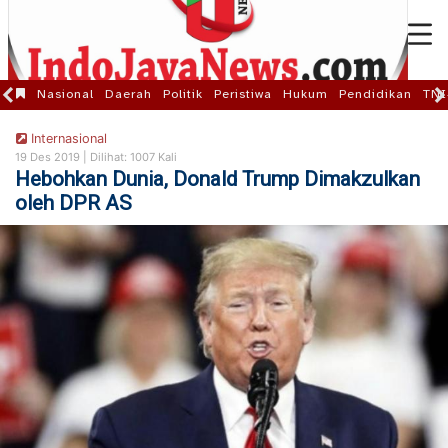
Nasional
Daerah
Politik
Peristiwa
Hukum
Pendidikan
TNI
Internasional
19 Des 2019 |
Dilihat: 1007 Kali
Hebohkan Dunia, Donald Trump Dimakzulkan
oleh DPR AS