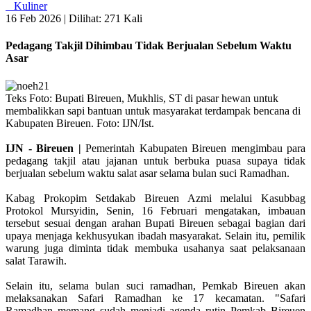
Kuliner
16 Feb 2026 |
Dilihat: 271 Kali
Pedagang Takjil Dihimbau Tidak Berjualan Sebelum Waktu
Asar
Teks Foto: Bupati Bireuen, Mukhlis, ST di pasar hewan untuk
membalikkan sapi bantuan untuk masyarakat terdampak bencana di
Kabupaten Bireuen. Foto: IJN/Ist.
IJN - Bireuen |
Pemerintah Kabupaten Bireuen mengimbau para
pedagang takjil atau jajanan untuk berbuka puasa supaya tidak
berjualan sebelum waktu salat asar selama bulan suci Ramadhan.
Kabag Prokopim Setdakab Bireuen Azmi melalui Kasubbag
Protokol Mursyidin, Senin, 16 Februari mengatakan, imbauan
tersebut sesuai dengan arahan Bupati Bireuen sebagai bagian dari
upaya menjaga kekhusyukan ibadah masyarakat. Selain itu, pemilik
warung juga diminta tidak membuka usahanya saat pelaksanaan
salat Tarawih.
Selain itu, selama bulan suci ramadhan, Pemkab Bireuen akan
melaksanakan Safari Ramadhan ke 17 kecamatan. "Safari
Ramadhan memang sudah menjadi agenda rutin Pemkab Bireuen