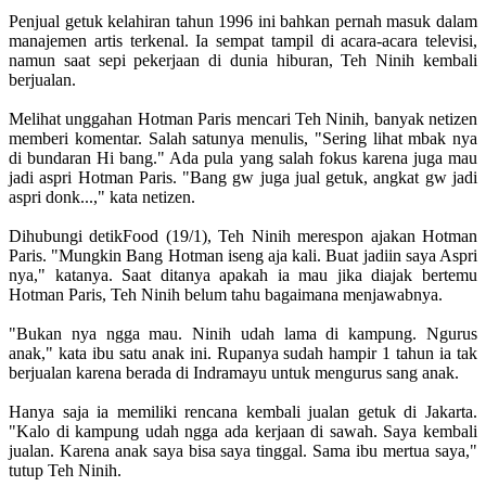
Penjual getuk kelahiran tahun 1996 ini bahkan pernah masuk dalam
manajemen artis terkenal. Ia sempat tampil di acara-acara televisi,
namun saat sepi pekerjaan di dunia hiburan, Teh Ninih kembali
berjualan.
Melihat unggahan Hotman Paris mencari Teh Ninih, banyak netizen
memberi komentar. Salah satunya menulis, "Sering lihat mbak nya
di bundaran Hi bang." Ada pula yang salah fokus karena juga mau
jadi aspri Hotman Paris. "Bang gw juga jual getuk, angkat gw jadi
aspri donk...," kata netizen.
Dihubungi detikFood (19/1), Teh Ninih merespon ajakan Hotman
Paris. "Mungkin Bang Hotman iseng aja kali. Buat jadiin saya Aspri
nya," katanya. Saat ditanya apakah ia mau jika diajak bertemu
Hotman Paris, Teh Ninih belum tahu bagaimana menjawabnya.
"Bukan nya ngga mau. Ninih udah lama di kampung. Ngurus
anak," kata ibu satu anak ini. Rupanya sudah hampir 1 tahun ia tak
berjualan karena berada di Indramayu untuk mengurus sang anak.
Hanya saja ia memiliki rencana kembali jualan getuk di Jakarta.
"Kalo di kampung udah ngga ada kerjaan di sawah. Saya kembali
jualan. Karena anak saya bisa saya tinggal. Sama ibu mertua saya,"
tutup Teh Ninih.