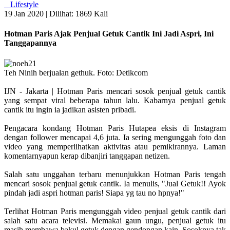
Lifestyle
19 Jan 2020 |
Dilihat: 1869 Kali
Hotman Paris Ajak Penjual Getuk Cantik Ini Jadi Aspri, Ini
Tanggapannya
Teh Ninih berjualan gethuk. Foto: Detikcom
IJN - Jakarta | Hotman Paris mencari sosok penjual getuk cantik
yang sempat viral beberapa tahun lalu. Kabarnya penjual getuk
cantik itu ingin ia jadikan asisten pribadi.
Pengacara kondang Hotman Paris Hutapea eksis di Instagram
dengan follower mencapai 4,6 juta. Ia sering mengunggah foto dan
video yang memperlihatkan aktivitas atau pemikirannya. Laman
komentarnyapun kerap dibanjiri tanggapan netizen.
Salah satu unggahan terbaru menunjukkan Hotman Paris tengah
mencari sosok penjual getuk cantik. Ia menulis, "Jual Getuk!! Ayok
pindah jadi aspri hotman paris! Siapa yg tau no hpnya!"
Terlihat Hotman Paris mengunggah video penjual getuk cantik dari
salah satu acara televisi. Memakai gaun ungu, penjual getuk itu
masih membawa bakul getuk dengan gendongan kain. Sosoknya tak