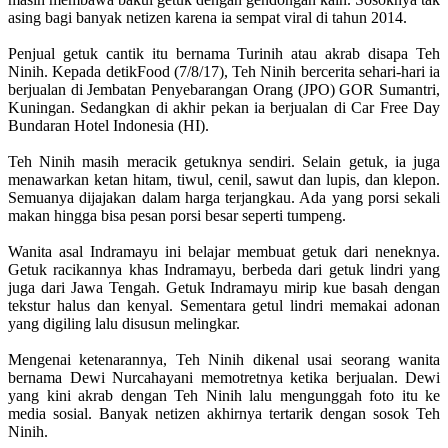
asing bagi banyak netizen karena ia sempat viral di tahun 2014.
Penjual getuk cantik itu bernama Turinih atau akrab disapa Teh
Ninih. Kepada detikFood (7/8/17), Teh Ninih bercerita sehari-hari ia
berjualan di Jembatan Penyebarangan Orang (JPO) GOR Sumantri,
Kuningan. Sedangkan di akhir pekan ia berjualan di Car Free Day
Bundaran Hotel Indonesia (HI).
Teh Ninih masih meracik getuknya sendiri. Selain getuk, ia juga
menawarkan ketan hitam, tiwul, cenil, sawut dan lupis, dan klepon.
Semuanya dijajakan dalam harga terjangkau. Ada yang porsi sekali
makan hingga bisa pesan porsi besar seperti tumpeng.
Wanita asal Indramayu ini belajar membuat getuk dari neneknya.
Getuk racikannya khas Indramayu, berbeda dari getuk lindri yang
juga dari Jawa Tengah. Getuk Indramayu mirip kue basah dengan
tekstur halus dan kenyal. Sementara getul lindri memakai adonan
yang digiling lalu disusun melingkar.
Mengenai ketenarannya, Teh Ninih dikenal usai seorang wanita
bernama Dewi Nurcahayani memotretnya ketika berjualan. Dewi
yang kini akrab dengan Teh Ninih lalu mengunggah foto itu ke
media sosial. Banyak netizen akhirnya tertarik dengan sosok Teh
Ninih.