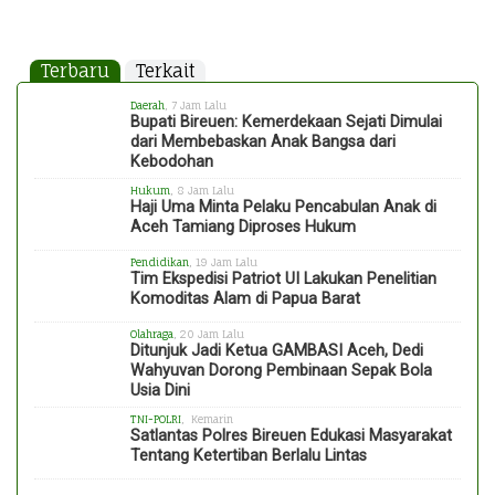
Terbaru
Terkait
Daerah
, 7 Jam Lalu
Bupati Bireuen: Kemerdekaan Sejati Dimulai
dari Membebaskan Anak Bangsa dari
Kebodohan
Hukum
, 8 Jam Lalu
Haji Uma Minta Pelaku Pencabulan Anak di
Aceh Tamiang Diproses Hukum
Pendidikan
, 19 Jam Lalu
Tim Ekspedisi Patriot UI Lakukan Penelitian
Komoditas Alam di Papua Barat
Olahraga
, 20 Jam Lalu
Ditunjuk Jadi Ketua GAMBASI Aceh, Dedi
Wahyuvan Dorong Pembinaan Sepak Bola
Usia Dini
TNI-POLRI
, Kemarin
Satlantas Polres Bireuen Edukasi Masyarakat
Tentang Ketertiban Berlalu Lintas