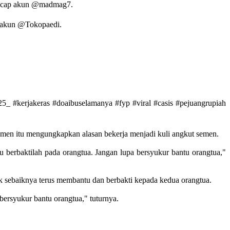
," ucap akun @madmag7.
a akun @Tokopaedi.
25_ #kerjakeras #doaibuselamanya #fyp #viral #casis #pejuangrupiah
men itu mengungkapkan alasan bekerja menjadi kuli angkut semen.
 berbaktilah pada orangtua. Jangan lupa bersyukur bantu orangtua,"
k sebaiknya terus membantu dan berbakti kepada kedua orangtua.
bersyukur bantu orangtua," tuturnya.