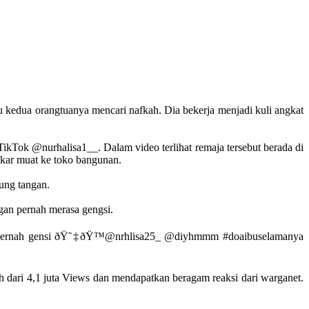
u kedua orangtuanya mencari nafkah. Dia bekerja menjadi kuli angkat
TikTok @nurhalisa1__. Dalam video terlihat remaja tersebut berada di
gkar muat ke toko bangunan.
ung tangan.
gan pernah merasa gengsi.
ngan pernah gensi ðŸ˜‡ðŸ™@nrhlisa25_ @diyhmmm #doaibuselamanya
 dari 4,1 juta Views dan mendapatkan beragam reaksi dari warganet.