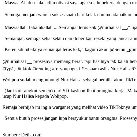
"Masyaa Allah selala jadi motivasi saya agar selalu bekerja denga
"Semoga menjadi wanita sukses suatu hari kelak dan mendapatkan 
"Masyaallah Tabarakallah ....Semangat terus kak @nurhalisa1__," 
"Semangat, semoga sehat selalu dan di berikan rezeki yang lancar am
"Keren sih mbaknya semangat terus kak," kagum akun @Semut_gun
@nurhalisa1__ prosesnya memang berat, tapi hasilnya tak kalah heb
#fypã‚· #tiktok #trending #foryoupage â™¬ suara asli - Nur Halisa67
Wolipop sudah menghubungi Nur Halisa sebagai pemilik akun TikTok
"(Jadi kuli angkut semen) dari SD kasihan lihat orangtua kerja. M
ucap Nur Halisa kepada Wolipop.
Remaja berhijab itu ingin warganet yang melihat video TikToknya un
"Semua butuh proses jangan lupa bersyukur bantu orangtua. Prosesnya 
Sumber : Detik.com