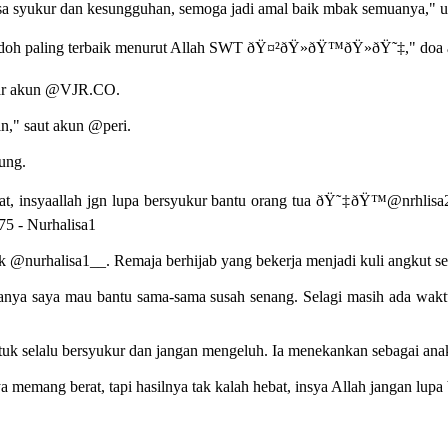
n rasa syukur dan kesungguhan, semoga jadi amal baik mbak semuanya
jodoh paling terbaik menurut Allah SWT ðŸ¤²ðŸ»ðŸ™ðŸ»ðŸ˜‡," do
ujar akun @VJR.CO.
in," saut akun @peri.
ung.
at, insyaallah jgn lupa bersyukur bantu orang tua ðŸ˜‡ðŸ™@nrhlisa
75 - Nurhalisa1
 @nurhalisa1__. Remaja berhijab yang bekerja menjadi kuli angkut se
akanya saya mau bantu sama-sama susah senang. Selagi masih ada waktu
tuk selalu bersyukur dan jangan mengeluh. Ia menekankan sebagai ana
memang berat, tapi hasilnya tak kalah hebat, insya Allah jangan lupa 