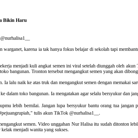
a Bikin Haru
k @nurhalisa1__
n warganet, karena ia tak hanya fokus belajar di sekolah tapi membant
ekerja menjadi kuli angkat semen ini viral setelah diunggah oleh akun 
an toko bangunan. Tronton tersebut mengangkut semen yang akan dibon
 Ia lalu naik ke atas truk dan mengangkut semen dengan memakai sar
 ke dalam toko bangunan. Ia mengatakan agar selalu bersyukur dan jan
idupmu lebih bernilai. Jangan lupa bersyukur bantu orang tua ja
k #pejuangrupiah," tulis akun TikTok @nurhalisa1__.
mengangkut semen. Video unggahan Nur Halisa itu sudah ditonton lebih
 kelak menjadi wanita yang sukses.