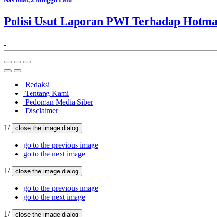
Nasional
, 2 Minggu Lalu
Polisi Usut Laporan PWI Terhadap Hotma
Redaksi
Tentang Kami
Pedoman Media Siber
Disclaimer
1/
close the image dialog
go to the previous image
go to the next image
1/
close the image dialog
go to the previous image
go to the next image
1/
close the image dialog