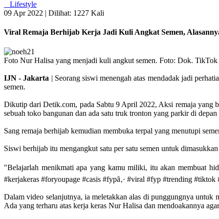
Lifestyle
09 Apr 2022 |
Dilihat: 1227 Kali
Viral Remaja Berhijab Kerja Jadi Kuli Angkat Semen, Alasanny
Foto Nur Halisa yang menjadi kuli angkut semen. Foto: Dok. TikTo
IJN - Jakarta
| Seorang siswi menengah atas mendadak jadi perhatia
semen.
Dikutip dari Detik.com, pada Sabtu 9 April 2022, Aksi remaja yang b
sebuah toko bangunan dan ada satu truk tronton yang parkir di dep
Sang remaja berhijab kemudian membuka terpal yang menutupi semen.
Siswi berhijab itu mengangkut satu per satu semen untuk dimasukkan
"Belajarlah menikmati apa yang kamu miliki, itu akan membuat h
#kerjakeras #foryoupage #casis #fypã‚· #viral #fyp #trending #tikto
Dalam video selanjutnya, ia meletakkan alas di punggungnya untuk 
Ada yang terharu atas kerja keras Nur Halisa dan mendoakannya agar