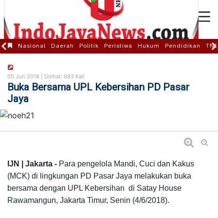
Nasional
Daerah
Politik
Peristiwa
Hukum
Pendidikan
TNI
05 Jun 2018 |
Dilihat: 983 Kali
Buka Bersama UPL Kebersihan PD Pasar
Jaya
IJN | Jakarta -
Para pengelola Mandi, Cuci dan Kakus
(MCK) di lingkungan PD Pasar Jaya melakukan buka
bersama dengan UPL Kebersihan di Satay House
Rawamangun, Jakarta Timur, Senin (4/6/2018).