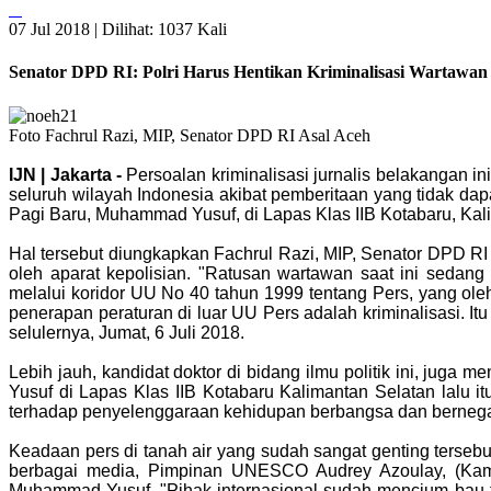
07 Jul 2018 |
Dilihat: 1037 Kali
Senator DPD RI: Polri Harus Hentikan Kriminalisasi Wartawan
Foto Fachrul Razi, MIP, Senator DPD RI Asal Aceh
IJN | Jakarta -
Persoalan kriminalisasi jurnalis belakangan 
seluruh wilayah Indonesia akibat pemberitaan yang tidak dap
Pagi Baru, Muhammad Yusuf, di Lapas Klas IIB Kotabaru, Kali
Hal tersebut diungkapkan Fachrul Razi, MIP, Senator DPD RI
oleh aparat kepolisian. "Ratusan wartawan saat ini sedan
melalui koridor UU No 40 tahun 1999 tentang Pers, yang ol
penerapan peraturan di luar UU Pers adalah kriminalisasi. It
selulernya, Jumat, 6 Juli 2018.
Lebih jauh, kandidat doktor di bidang ilmu politik ini, j
Yusuf di Lapas Klas IIB Kotabaru Kalimantan Selatan lalu 
terhadap penyelenggaraan kehidupan berbangsa dan bernegara
Keadaan pers di tanah air yang sudah sangat genting terse
berbagai media, Pimpinan UNESCO Audrey Azoulay, (Kamis
Muhammad Yusuf. "Pihak internasional sudah mencium bau ti