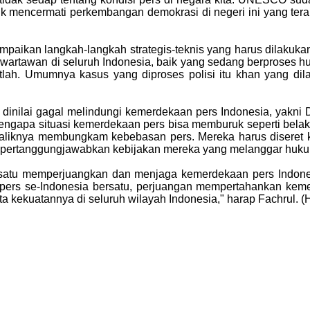
 mencermati perkembangan demokrasi di negeri ini yang teran
paikan langkah-langkah strategis-teknis yang harus dilakukan
p wartawan di seluruh Indonesia, baik yang sedang berproses 
ah. Umumnya kasus yang diproses polisi itu khan yang dilap
inilai gagal melindungi kemerdekaan pers Indonesia, yakni 
engapa situasi kemerdekaan pers bisa memburuk seperti belaka
iknya membungkam kebebasan pers. Mereka harus diseret ke
mpertanggungjawabkan kebijakan mereka yang melanggar hukum 
ersatu memperjuangkan dan menjaga kemerdekaan pers Indone
pers se-Indonesia bersatu, perjuangan mempertahankan kemer
ta kekuatannya di seluruh wilayah Indonesia," harap Fachrul. 