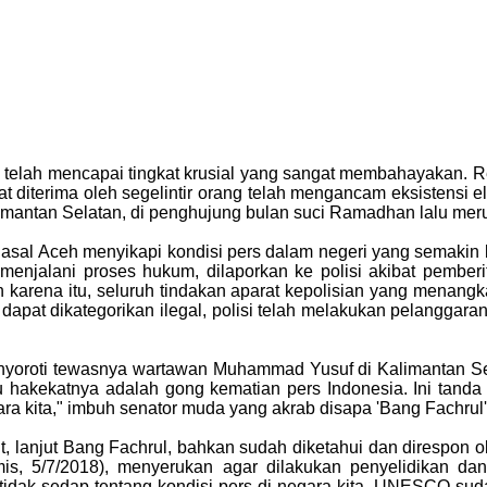
ini telah mencapai tingkat krusial yang sangat membahayakan
at diterima oleh segelintir orang telah mengancam eksistensi 
mantan Selatan, di penghujung bulan suci Ramadhan lalu merupa
 asal Aceh menyikapi kondisi pers dalam negeri yang semakin 
g menjalani proses hukum, dilaporkan ke polisi akibat pembe
eh karena itu, seluruh tindakan aparat kepolisian yang mena
u dapat dikategorikan ilegal, polisi telah melakukan pelanggara
uga menyoroti tewasnya wartawan Muhammad Yusuf di Kalimanta
itu hakekatnya adalah gong kematian pers Indonesia. Ini ta
 kita," imbuh senator muda yang akrab disapa 'Bang Fachrul' 
but, lanjut Bang Fachrul, bahkan sudah diketahui dan direspo
, 5/7/2018), menyerukan agar dilakukan penyelidikan da
dak sedap tentang kondisi pers di negara kita. UNESCO suda