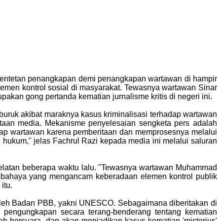
. Rentetan penangkapan demi penangkapan wartawan di hampir
elemen kontrol sosial di masyarakat. Tewasnya wartawan Sinar
kan gong pertanda kematian jurnalisme kritis di negeri ini.
buruk akibat maraknya kasus kriminalisasi terhadap wartawan
ritaan media. Mekanisme penyelesaian sengketa pers adalah
ngkap wartawan karena pemberitaan dan memprosesnya melalui
n hukum," jelas Fachrul Razi kepada media ini melalui saluran
n Selatan beberapa waktu lalu. "Tewasnya wartawan Muhammad
nda bahaya yang mengancam keberadaan elemen kontrol publik
itu.
n oleh Badan PBB, yakni UNESCO. Sebagaimana diberitakan di
n pengungkapan secara terang-benderang tentang kematian
h bersuara, dan akan menjadikan kasus kematian 'misterius'