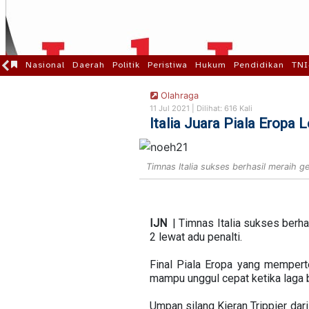
Nasional
Daerah
Politik
Peristiwa
Hukum
Pendidikan
TNI
Olahraga
11 Jul 2021 |
Dilihat: 616 Kali
Italia Juara Piala Eropa 
Timnas Italia sukses berhasil meraih g
IJN
| Timnas Italia sukses berhas
2 lewat adu penalti.
Final Piala Eropa yang memperte
mampu unggul cepat ketika laga b
Umpan silang Kieran Trippier dar