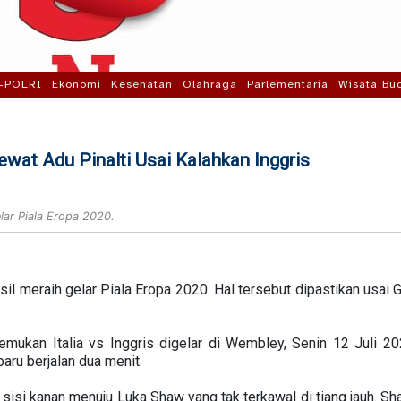
-POLRI
Ekonomi
Kesehatan
Olahraga
Parlementaria
Wisata Bu
Lewat Adu Pinalti Usai Kalahkan Inggris
elar Piala Eropa 2020.
il meraih gelar Piala Eropa 2020. Hal tersebut dipastikan usai G
mukan Italia vs Inggris digelar di Wembley, Senin 12 Juli 20
aru berjalan dua menit.
i sisi kanan menuju Luka Shaw yang tak terkawal di tiang jauh