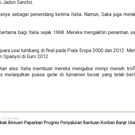
i Jadon Sancho.
snya sebagai penendang kelima Italia. Namun, Saka juga melakuk
 pertama bagi Italia sejak 1968. Mereka mengakhiri penantian s
juara usai tumbang di final pada Piala Eropa 2000 dan 2012. Mere
i Spanyol di Euro 2012.
ahan atas Italia membuat mereka mengubur mimpi meraih trof
rus melanjutkan puasa gelar di turnamen besar yang telah be
h
, 10 Jam Lalu
ab Bireuen Paparkan Progres Penyaluran Bantuan Korban Banjir Us