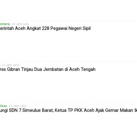
entaria
, 13 Jam Lalu
rintah Aceh Angkat 228 Pegawai Negeri Sipil
h
, 17 Jam Lalu
es Gibran Tinjau Dua Jembatan di Aceh Tengah
dikan
, 18 Jam Lalu
ungi SDN 7 Simeulue Barat, Ketua TP PKK Aceh Ajak Gemar Makan I