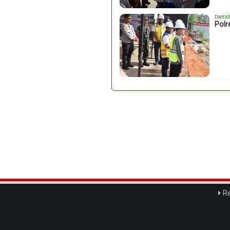
Daera
Polr
Re