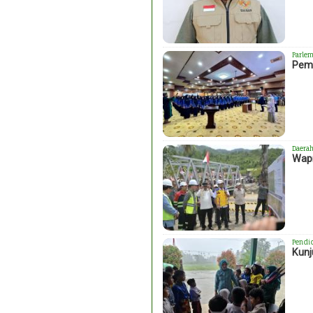
Parlem
Peme
Daera
Wapr
Pendi
Kunj