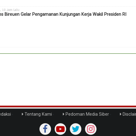
h
, 18 Jam Lalu
es Bireuen Gelar Pengamanan Kunjungan Kerja Wakil Presiden RI
daksi
Tentang Kami
Pedoman Media Siber
Discla