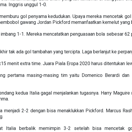
a. Inggris unggul 1-0.
kan memburu gol penyama kedudukan. Upaya mereka mencetak gol
membobol gawang Jordan Pickford memanfaatkan kemelut yang b
r imbang 1-1. Mereka mencatatkan penguasaan bola sebesar 62 
hir tak ada gol tambahan yang tercipta. Laga berlanjut ke perpan
15 menit extra time. Juara Piala Eropa 2020 harus ditentukan lew
ang pertama masing-masing tim yaitu Domenico Berardi dan 
nendang kedua Italia gagal menjalankan tugasnya. Harry Magui
mma.
a menjadi 2-2 dengan bisa menaklukkan Pickford. Marcus Rash
g.
at Italia berbalik memimpin 3-2 setelah bisa mencetak g