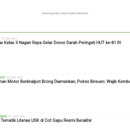
Sentuh gambar untuk melihat lebih jelas
h
, 3 Jam Lalu
s Kelas II Nagan Raya Gelar Donor Darah Peringati HUT ke-81 RI
OLRI
, 22 Jam Lalu
han Motor Berknalpot Brong Diamankan, Polres Bireuen: Wajib Kemba
dikan
, 22 Jam Lalu
Tematik Literasi USK di Cot Gapu Resmi Berakhir