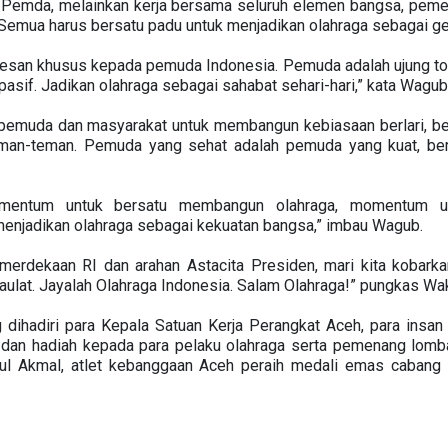
Pemda, melainkan kerja bersama seluruh elemen bangsa, pemeri
 Semua harus bersatu padu untuk menjadikan olahraga sebagai ge
pesan khusus kepada pemuda Indonesia. Pemuda adalah ujung tom
pasif. Jadikan olahraga sebagai sahabat sehari-hari,” kata Wagub
 pemuda dan masyarakat untuk membangun kebiasaan berlari, be
teman-teman. Pemuda yang sehat adalah pemuda yang kuat, be
omentum untuk bersatu membangun olahraga, momentum u
enjadikan olahraga sebagai kekuatan bangsa,” imbau Wagub.
erdekaan RI dan arahan Astacita Presiden, mari kita kobarka
aulat. Jayalah Olahraga Indonesia. Salam Olahraga!” pungkas Wak
dihadiri para Kepala Satuan Kerja Perangkat Aceh, para insan o
dan hadiah kepada para pelaku olahraga serta pemenang lomb
rul Akmal, atlet kebanggaan Aceh peraih medali emas cabang