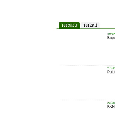
Terbaru
Terkait
Daera
Bapa
TNI-P
Pulu
Pendi
KKN 