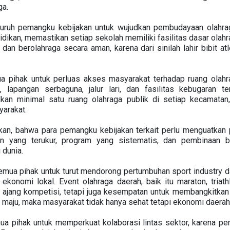
a.
uruh pemangku kebijakan untuk wujudkan pembudayaan olahraga
ikan, memastikan setiap sekolah memiliki fasilitas dasar olah
, dan berolahraga secara aman, karena dari sinilah lahir bibit a
pihak untuk perluas akses masyarakat terhadap ruang olahra
 lapangan serbaguna, jalur lari, dan fasilitas kebugaran t
dkan minimal satu ruang olahraga publik di setiap kecamatan
yarakat.
kan, bahwa para pemangku kebijakan terkait perlu menguatkan 
an yang terukur, program yang sistematis, dan pembinaan 
 dunia.
mua pihak untuk turut mendorong pertumbuhan sport industry da
onomi lokal. Event olahraga daerah, baik itu maraton, triathlo
a ajang kompetisi, tetapi juga kesempatan untuk membangkitkan
g maju, maka masyarakat tidak hanya sehat tetapi ekonomi daera
ua pihak untuk memperkuat kolaborasi lintas sektor, karena p