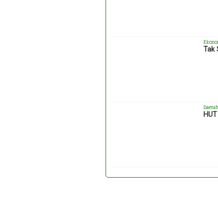
Ekono
Tak 
Daera
HUT 