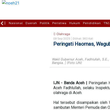
Nasional
Daerah
Politik
Peristiwa
Hukum
Pendidikan
TNI
Olahraga
09 Sep 2025 |
Dilihat: 363 Kali
Peringati Haornas, Wagub
Wakil Gubernur Aceh, Fadhlullah, S.E.
Bangsa. | (Foto IJN)
IJN - Banda Aceh |
Peringatan 
Aceh Fadhlullah, selaku Inspekt
olahraga di Aceh.
Hal tersebut disampaikan oleh
sambutan Menteri Pemuda dan Ol