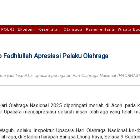
-POLRI
Ekonomi
Kesehatan
Olahraga
Parlementaria
Wisata Bu
 Fadhlullah Apresiasi Pelaku Olahraga
, menjadi Inspektur Upacara peringatan Hari Olahraga Nasional (HAORNAS
Hari Olahraga Nasional 2025 diperingati meriah di Aceh. pada k
ur Upacara mengapresiasi seluruh insan olahraga yang telah m
 Wagub, selaku Inspektur Upacara Hari Olahraga Nasional ke-
ahraga, di Stadion harapan Bangsa Lhong Raya, Selasa 9 Septe