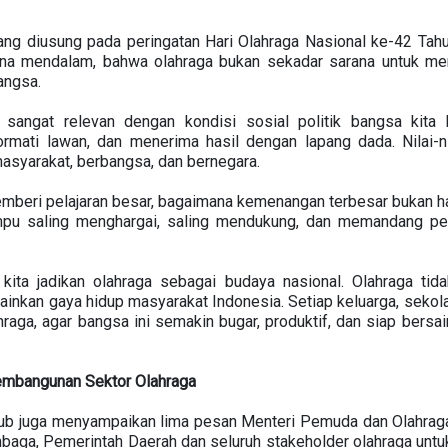
ang diusung pada peringatan Hari Olahraga Nasional ke-42 Tahu
na mendalam, bahwa olahraga bukan sekadar sarana untuk mera
angsa.
 sangat relevan dengan kondisi sosial politik bangsa kita b
rmati lawan, dan menerima hasil dengan lapang dada. Nilai-ni
asyarakat, berbangsa, dan bernegara.
beri pelajaran besar, bagaimana kemenangan terbesar bukan 
mampu saling menghargai, saling mendukung, dan memandang pe
 kita jadikan olahraga sebagai budaya nasional. Olahraga tida
ainkan gaya hidup masyarakat Indonesia. Setiap keluarga, sekol
raga, agar bangsa ini semakin bugar, produktif, dan siap bersai
embangunan Sektor Olahraga
b juga menyampaikan lima pesan Menteri Pemuda dan Olahraga 
aga, Pemerintah Daerah dan seluruh stakeholder olahraga untu