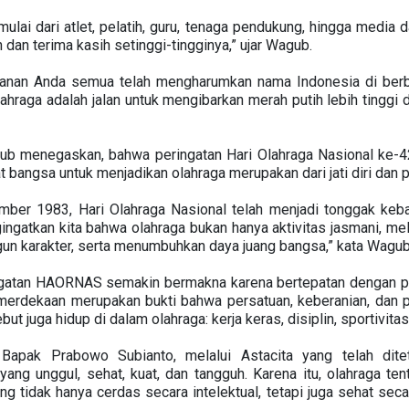
mulai dari atlet, pelatih, guru, tenaga pendukung, hingga media 
an terima kasih setinggi-tingginya,” ujar Wagub.
rbanan Anda semua telah mengharumkan nama Indonesia di berb
olahraga adalah jalan untuk mengibarkan merah putih lebih tinggi
ub menegaskan, bahwa peringatan Hari Olahraga Nasional ke
 bangsa untuk menjadikan olahraga merupakan dari jati diri dan p
mber 1983, Hari Olahraga Nasional telah menjadi tonggak keban
gatkan kita bahwa olahraga bukan hanya aktivitas jasmani, me
n karakter, serta menumbuhkan daya juang bangsa,” kata Wagub
ingatan HAORNAS semakin bermakna karena bertepatan dengan p
emerdekaan merupakan bukti bahwa persatuan, keberanian, dan 
sebut juga hidup di dalam olahraga: kerja keras, disiplin, sportivitas
 Bapak Prabowo Subianto, melalui Astacita yang telah dit
g unggul, sehat, kuat, dan tangguh. Karena itu, olahraga tent
tidak hanya cerdas secara intelektual, tetapi juga sehat secara