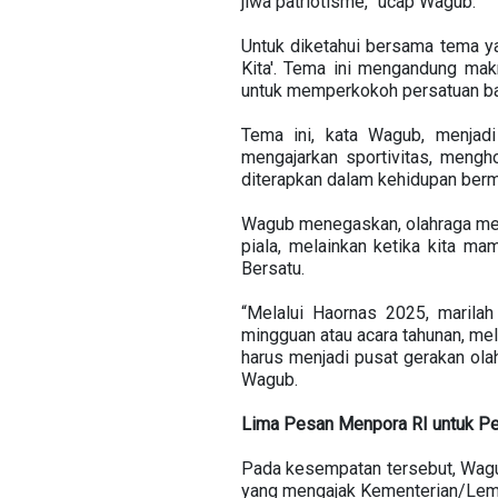
jiwa patriotisme,” ucap Wagub.
Untuk diketahui bersama tema y
Kita'. Tema ini mengandung mak
untuk memperkokoh persatuan b
Tema ini, kata Wagub, menjadi
mengajarkan sportivitas, mengho
diterapkan dalam kehidupan berm
Wagub menegaskan, olahraga mem
piala, melainkan ketika kita 
Bersatu.
“Melalui Haornas 2025, marilah
mingguan atau acara tahunan, mel
harus menjadi pusat gerakan olah
Wagub.
Lima Pesan Menpora RI untuk P
Pada kesempatan tersebut, Wagu
yang mengajak Kementerian/Lemb