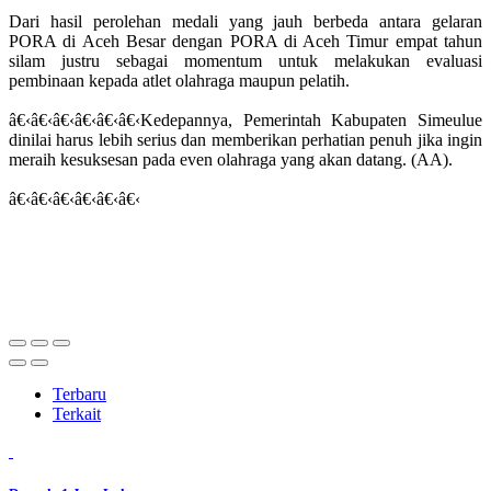
Dari hasil perolehan medali yang jauh berbeda antara gelaran
PORA di Aceh Besar dengan PORA di Aceh Timur empat tahun
silam justru sebagai momentum untuk melakukan evaluasi
pembinaan kepada atlet olahraga maupun pelatih.
â€‹â€‹â€‹â€‹â€‹â€‹Kedepannya, Pemerintah Kabupaten Simeulue
dinilai harus lebih serius dan memberikan perhatian penuh jika ingin
meraih kesuksesan pada even olahraga yang akan datang. (AA).
â€‹â€‹â€‹â€‹â€‹â€‹
Terbaru
Terkait