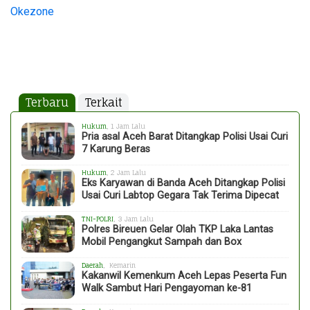
Okezone
Terbaru
Terkait
Hukum
, 1 Jam Lalu
Pria asal Aceh Barat Ditangkap Polisi Usai Curi
7 Karung Beras
Hukum
, 2 Jam Lalu
Eks Karyawan di Banda Aceh Ditangkap Polisi
Usai Curi Labtop Gegara Tak Terima Dipecat
TNI-POLRI
, 3 Jam Lalu
Polres Bireuen Gelar Olah TKP Laka Lantas
Mobil Pengangkut Sampah dan Box
Daerah
, Kemarin
Kakanwil Kemenkum Aceh Lepas Peserta Fun
Walk Sambut Hari Pengayoman ke-81