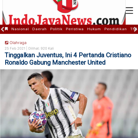
Nasional
Daerah
Politik
Peristiwa
Hukum
Pendidikan
TNI
Olahraga
25 Feb 2021 |
Dilihat: 920 Kali
Tinggalkan Juventus, Ini 4 Pertanda Cristiano
Ronaldo Gabung Manchester United