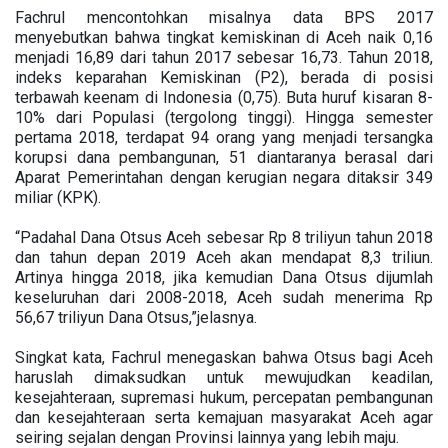
Fachrul mencontohkan misalnya data BPS 2017
menyebutkan bahwa tingkat kemiskinan di Aceh naik 0,16
menjadi 16,89 dari tahun 2017 sebesar 16,73. Tahun 2018,
indeks keparahan Kemiskinan (P2), berada di posisi
terbawah keenam di Indonesia (0,75). Buta huruf kisaran 8-
10% dari Populasi (tergolong tinggi). Hingga semester
pertama 2018, terdapat 94 orang yang menjadi tersangka
korupsi dana pembangunan, 51 diantaranya berasal dari
Aparat Pemerintahan dengan kerugian negara ditaksir 349
miliar (KPK).
“Padahal Dana Otsus Aceh sebesar Rp 8 triliyun tahun 2018
dan tahun depan 2019 Aceh akan mendapat 8,3 triliun.
Artinya hingga 2018, jika kemudian Dana Otsus dijumlah
keseluruhan dari 2008-2018, Aceh sudah menerima Rp
56,67 triliyun Dana Otsus,”jelasnya.
Singkat kata, Fachrul menegaskan bahwa Otsus bagi Aceh
haruslah dimaksudkan untuk mewujudkan keadilan,
kesejahteraan, supremasi hukum, percepatan pembangunan
dan kesejahteraan serta kemajuan masyarakat Aceh agar
seiring sejalan dengan Provinsi lainnya yang lebih maju.