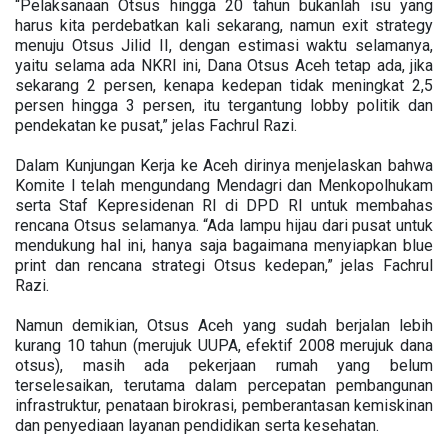
“Pelaksanaan Otsus hingga 20 tahun bukanlah isu yang
harus kita perdebatkan kali sekarang, namun exit strategy
menuju Otsus Jilid II, dengan estimasi waktu selamanya,
yaitu selama ada NKRI ini, Dana Otsus Aceh tetap ada, jika
sekarang 2 persen, kenapa kedepan tidak meningkat 2,5
persen hingga 3 persen, itu tergantung lobby politik dan
pendekatan ke pusat,” jelas Fachrul Razi.
Dalam Kunjungan Kerja ke Aceh dirinya menjelaskan bahwa
Komite I telah mengundang Mendagri dan Menkopolhukam
serta Staf Kepresidenan RI di DPD RI untuk membahas
rencana Otsus selamanya. “Ada lampu hijau dari pusat untuk
mendukung hal ini, hanya saja bagaimana menyiapkan blue
print dan rencana strategi Otsus kedepan,” jelas Fachrul
Razi.
Namun demikian, Otsus Aceh yang sudah berjalan lebih
kurang 10 tahun (merujuk UUPA, efektif 2008 merujuk dana
otsus), masih ada pekerjaan rumah yang belum
terselesaikan, terutama dalam percepatan pembangunan
infrastruktur, penataan birokrasi, pemberantasan kemiskinan
dan penyediaan layanan pendidikan serta kesehatan.