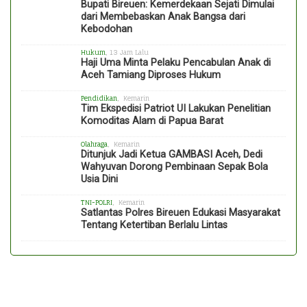
Bupati Bireuen: Kemerdekaan Sejati Dimulai
dari Membebaskan Anak Bangsa dari
Kebodohan
Hukum
, 13 Jam Lalu
Haji Uma Minta Pelaku Pencabulan Anak di
Aceh Tamiang Diproses Hukum
Pendidikan
, Kemarin
Tim Ekspedisi Patriot UI Lakukan Penelitian
Komoditas Alam di Papua Barat
Olahraga
, Kemarin
Ditunjuk Jadi Ketua GAMBASI Aceh, Dedi
Wahyuvan Dorong Pembinaan Sepak Bola
Usia Dini
TNI-POLRI
, Kemarin
Satlantas Polres Bireuen Edukasi Masyarakat
Tentang Ketertiban Berlalu Lintas