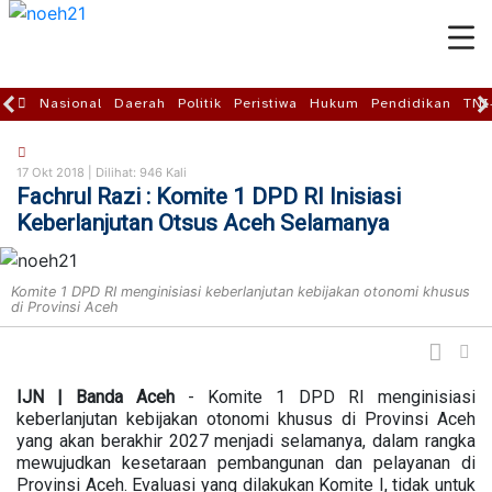
Nasional
Daerah
Politik
Peristiwa
Hukum
Pendidikan
TNI
17 Okt 2018 |
Dilihat: 946 Kali
Fachrul Razi : Komite 1 DPD RI Inisiasi
Keberlanjutan Otsus Aceh Selamanya
Komite 1 DPD RI menginisiasi keberlanjutan kebijakan otonomi khusus
di Provinsi Aceh
IJN | Banda Aceh
- Komite 1 DPD RI menginisiasi
keberlanjutan kebijakan otonomi khusus di Provinsi Aceh
yang akan berakhir 2027 menjadi selamanya, dalam rangka
mewujudkan kesetaraan pembangunan dan pelayanan di
Provinsi Aceh. Evaluasi yang dilakukan Komite I, tidak untuk