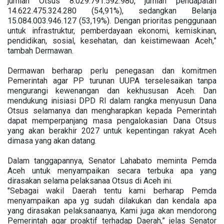
jumlah Otsus 8.029.791.592.980, jumlah pendapatan
14.622.475.324.280 (54,91%), sedangkan Belanja
15.084.003.946.127 (53,19%). Dengan prioritas penggunaan
untuk infrastruktur, pemberdayaan ekonomi, kemiskinan,
pendidikan, sosial, kesehatan, dan keistimewaan Aceh,”
tambah Dermawan.
Dermawan berharap perlu penegasan dan komitmen
Pemerintah agar PP turunan UUPA terselesaikan tanpa
mengurangi kewenangan dan kekhususan Aceh. Dan
mendukung inisiasi DPD RI dalam rangka menyusun Dana
Otsus selamanya dan mengharapkan kepada Pemerintah
dapat memperpanjang masa pengalokasian Dana Otsus
yang akan berakhir 2027 untuk kepentingan rakyat Aceh
dimasa yang akan datang.
Dalam tanggapannya, Senator Lahabato meminta Pemda
Aceh untuk menyampaikan secara terbuka apa yang
dirasakan selama pelaksanaa Otsus di Aceh ini.
"Sebagai wakil Daerah tentu kami berharap Pemda
menyampaikan apa yg sudah dilakukan dan kendala apa
yang dirasakan pelaksanaanya, Kami juga akan mendorong
Pemerintah agar proaktif terhadap Daerah,” jelas Senator