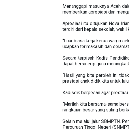
Menanggapi masuknya Aceh dala
memberikan apresiasi dan menguc
Apresiasi itu ditujukan Nova Ir
terdiri dari kepala sekolah, waki
“Luar biasa kerja keras warga se
ucapkan terimakasih dan selamat 
Secara terpisah Kadis Pendidika
dapat bersinergi guna meningkat
“Hasil yang kita peroleh ini ti
prestasi anak didik kita untuk lul
Kadisdik berpesan agar prestasi 
“Marilah kita bersama-sama bers
rangkaian besar yang saling berkai
Selain melalui jalur SBMPTN, Pe
Perguruan Tinggi Negeri (SNMPTN)