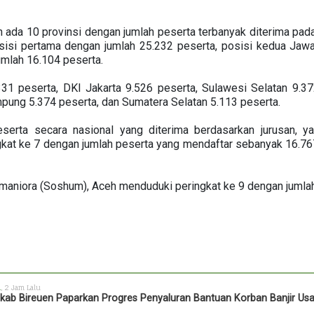
a 10 provinsi dengan jumlah peserta terbanyak diterima pad
sisi pertama dengan jumlah 25.232 peserta, posisi kedua Jaw
umlah 16.104 peserta.
331 peserta, DKI Jakarta 9.526 peserta, Sulawesi Selatan 9.3
mpung 5.374 peserta, dan Sumatera Selatan 5.113 peserta.
serta secara nasional yang diterima berdasarkan jurusan, ya
gkat ke 7 dengan jumlah peserta yang mendaftar sebanyak 16.767
aniora (Soshum), Aceh menduduki peringkat ke 9 dengan jumlah
h
, 2 Jam Lalu
ab Bireuen Paparkan Progres Penyaluran Bantuan Korban Banjir Us