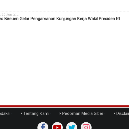
h
, 10 Jam Lalu
es Bireuen Gelar Pengamanan Kunjungan Kerja Wakil Presiden RI
daksi
Tentang Kami
Pedoman Media Siber
Discla