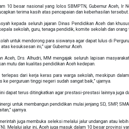
m 10 besar nasional yang lolos SBMPTN, Gubernur Aceh, Ir No
apkan terima kasih atas pencapaian dan keberhasilan tersebut
iansyah kepada seluruh jajaran Dinas Pendidikan Aceh dan khu
l kepala sekolah, guru, tenaga pendidik, komite sekolah dan orang 
kolah untuk mendorong para siswanya agar dapat lulus di Pergurua
atas kesuksesan ini,” ujar Gubernur Aceh.
n Aceh, Drs. Alhudri, MM mengajak seluruh lapisan masyarakat
kan mutu dan kualitas pendidikan Aceh kedepan.
dak terlepas dari kerja keras para warga sekolah, meskipun d
us ke perguruan tinggi negeri sudah sangat baik,” ujarnya.
ini dapat terus ditingkatkan agar prestasi-prestasi lainnya juga
inergi untuk membangun pendidikan mulai jenjang SD, SMP, SMA h
tan,” ujarnya.
merintah juga membuka seleksi melalui jalur undangan atau lebi
. Melalui jalur ini, Aceh juga masuk dalam 10 besar provinsi yan