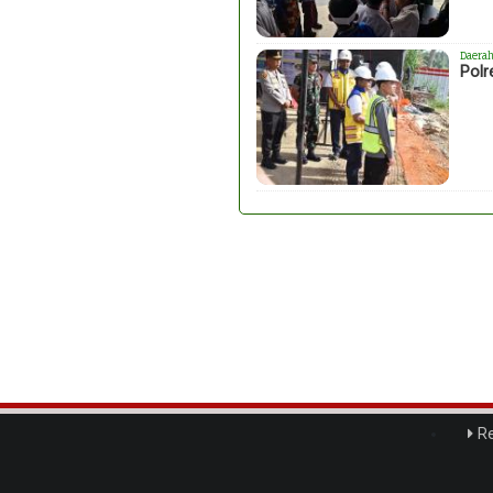
Daera
Polr
Re