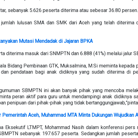
ar, sebanyak 5.626 peserta diterima atau sebesar 36.80 persen.
, jumlah lulusan SMA dan SMK dari Aceh yang telah diterima di
rtanyakan Mutasi Mendadak di Jajaran BPKA
rta diterima masuk dari SNMPTN dan 6.888 (41%) melalui jalur
la Bidang Pembinaan GTK, Muksalmina, M.Si meminta kepada pa
an pendataan bagi anak didiknya yang sudah diterima di pergu
pengumuman SBMPTN ini akan banyak pihak yang mencoba mela
minta peran aktif para guru untuk mendampingi anak didiknya s
ban penipuan dari pihak-pihak yang tidak bertanggungjawab,”pinta
bir Pemerintah Aceh, Muhammad MTA Minta Dukungan Wujudkan 
a Eksekutif LTMPT, Mohammad Nasih dalam konferensi pers 
 SBMPTN sebanyak 197.657 peserta. Sedangkan jumlah peserta