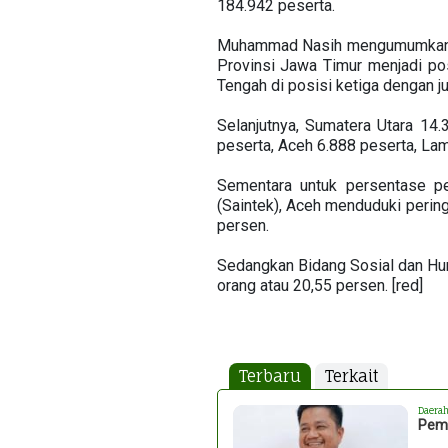
184.942 peserta.
Muhammad Nasih mengumumkan ad
Provinsi Jawa Timur menjadi po
Tengah di posisi ketiga dengan j
Selanjutnya, Sumatera Utara 14.
peserta, Aceh 6.888 peserta, La
Sementara untuk persentase pe
(Saintek), Aceh menduduki perin
persen.
Sedangkan Bidang Sosial dan Hum
orang atau 20,55 persen. [red]
Terbaru
Terkait
Daera
Pemk