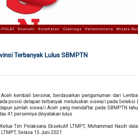
-POLRI
Ekonomi
Kesehatan
Olahraga
Parlementaria
Wisata Bu
ovinsi Terbanyak Lulus SBMPTN
Aceh kembali bersinar, berdasarkan pengumuman dari Lemba
pada posisi delapan terbanyak meluluskan siswa/i pada Seleksi
dapun jumlah siswa/i Aceh yang mendaftar pada SBMPTN tahun 
atau 41 persennya dinyatakan lulus.
n Ketua Tim Pelaksana Eksekutif LTMPT, Mohammad Nasih dala
 LTMPT, Selasa 15 Juni 2021