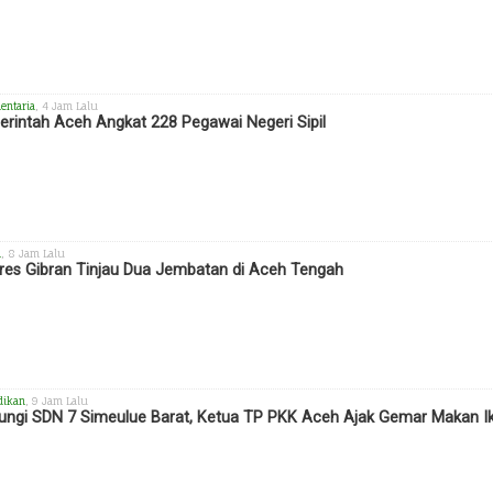
entaria
, 4 Jam Lalu
rintah Aceh Angkat 228 Pegawai Negeri Sipil
h
, 8 Jam Lalu
es Gibran Tinjau Dua Jembatan di Aceh Tengah
dikan
, 9 Jam Lalu
ungi SDN 7 Simeulue Barat, Ketua TP PKK Aceh Ajak Gemar Makan I