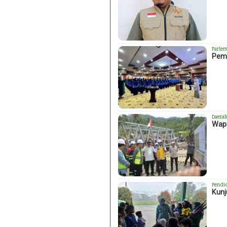
Parlem
Peme
Daera
Wapr
Pendi
Kunj