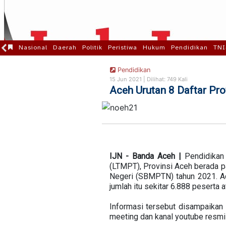
Nasional
Daerah
Politik
Peristiwa
Hukum
Pendidikan
TNI
Pendidikan
15 Jun 2021 |
Dilihat: 749 Kali
Aceh Urutan 8 Daftar Pr
IJN
- Banda Aceh |
Pendidikan 
(LTMPT), Provinsi Aceh berada 
Negeri (SBMPTN) tahun 2021. A
jumlah itu sekitar 6.888 peserta 
Informasi tersebut disampaika
meeting dan kanal youtube resmi