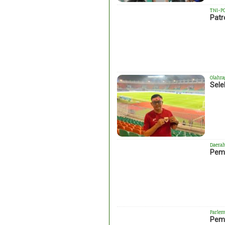
TNI-P
Patr
Olahra
Sele
Daera
Pemk
Parlem
Peme