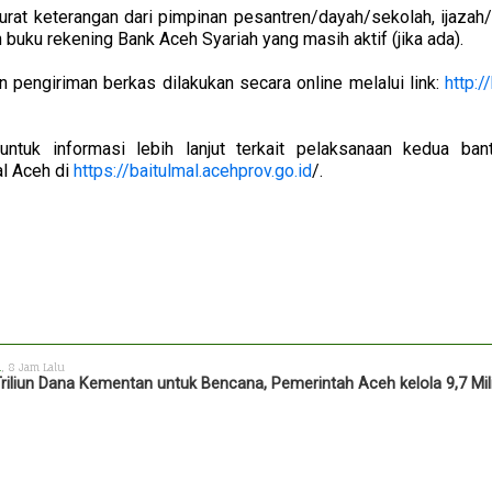
rat keterangan dari pimpinan pesantren/dayah/sekolah, ijazah/
uku rekening Bank Aceh Syariah yang masih aktif (jika ada).
an pengiriman berkas dilakukan secara online melalui link:
http:
uk informasi lebih lanjut terkait pelaksanaan kedua bant
l Aceh di
https://baitulmal.acehprov.go.id
/.
h
, 8 Jam Lalu
Triliun Dana Kementan untuk Bencana, Pemerintah Aceh kelola 9,7 Mil