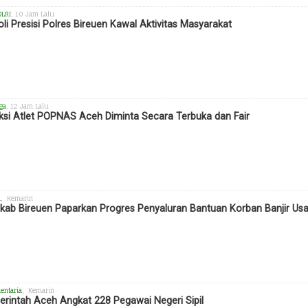
OLRI
, 10 Jam Lalu
oli Presisi Polres Bireuen Kawal Aktivitas Masyarakat
ga
, 12 Jam Lalu
ksi Atlet POPNAS Aceh Diminta Secara Terbuka dan Fair
h
, Kemarin
ab Bireuen Paparkan Progres Penyaluran Bantuan Korban Banjir Us
entaria
, Kemarin
rintah Aceh Angkat 228 Pegawai Negeri Sipil