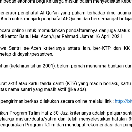
n beban ekonomi bagi keluarga miskin dalam menyediakan kebut
generasi penghafal Al-Qur’an yang paham terhadap ilmu agam
Aceh untuk menjadi penghafal Al-Qur’an dan bersemangat belaja
secara online untuk memudahkan pendaftarannya dan juga status
di kantor Baitul Mal Aceh,”ujar Rahmad. Jum'at 16 April 2021.
swa Santri se-Aceh kriterianya antara lain, ber-KTP dan KK 
netap di dayah/pesantren.
tahun (kelahiran tahun 2001), belum pernah menerima bantuan dari
at aktif atau kartu tanda santri (KTS) yang masih berlaku, kart
as nama santri yang masih aktif (jika ada).
 pengiriman berkas dilakukan secara online melalui link :
http://
an Program Ta’lim Hafiz 30 Juz, kriterianya adalah pelajar/san
luarga miskin/duafa/yatim dan telah menyelesaikan hafalan 30 j
enggarakan Program Ta’lim dan mendapat rekomendasi dari pimp