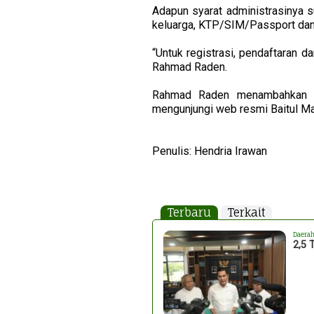
Adapun syarat administrasinya su
keluarga, KTP/SIM/Passport dan b
“Untuk registrasi, pendaftaran d
Rahmad Raden.
Rahmad Raden menambahkan unt
mengunjungi web resmi Baitul Ma
Penulis: Hendria Irawan
Terbaru
Terkait
Daera
2,5 