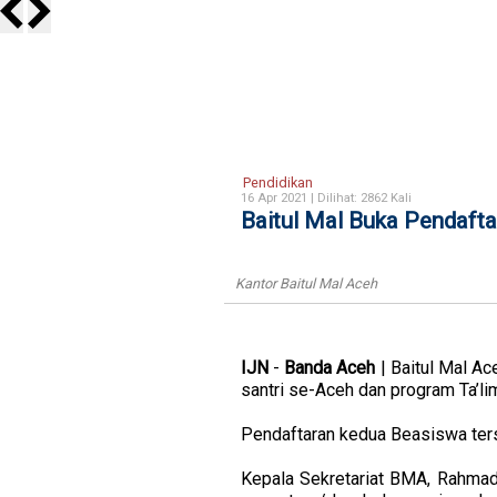
Pendidikan
16 Apr 2021 |
Dilihat: 2862 Kali
Baitul Mal Buka Pendafta
Kantor Baitul Mal Aceh
IJN
-
Banda
Aceh
| Baitul Mal Ac
santri se-Aceh dan program Ta’li
Pendaftaran
kedua Beasiswa terse
Kepala Sekretariat BMA, Rahmad