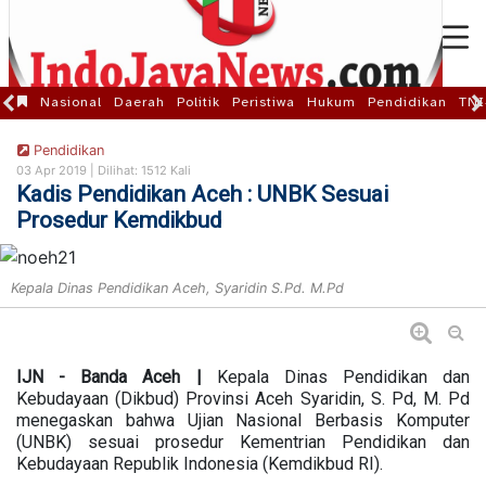
Nasional
Daerah
Politik
Peristiwa
Hukum
Pendidikan
TNI
Pendidikan
03 Apr 2019 |
Dilihat: 1512 Kali
Kadis Pendidikan Aceh : UNBK Sesuai
Prosedur Kemdikbud
Kepala Dinas Pendidikan Aceh, Syaridin S.Pd. M.Pd
IJN - Banda Aceh |
Kepala Dinas Pendidikan dan
Kebudayaan (Dikbud) Provinsi Aceh Syaridin, S. Pd, M. Pd
menegaskan bahwa Ujian Nasional Berbasis Komputer
(UNBK) sesuai prosedur Kementrian Pendidikan dan
Kebudayaan Republik Indonesia (Kemdikbud RI).