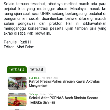
Selain temuan tersebut, pihaknya melihat masih ada para
pejabat kita yang melanggar aturan. Misalnya, masuk ke
ruang ujian saat sesi UNBK sedang berlangsung, padahal di
pengumuman sudah dicantumkan bahwa dilarang masuk
selain pengawas dan proktor. Hal ini dikhawatirkan
mengganggu konsentrasi peserta ujian tambah pria yang
akrab disapa Pak Taqwa ini.
Penulis : Rudi H
Editor : Mhd Fahmi
Terbaru
Terkait
TNI-POLRI
, 40 Menit Lalu
Patroli Presisi Polres Bireuen Kawal Aktivitas
Masyarakat
Olahraga
, 3 Jam Lalu
Seleksi Atlet POPNAS Aceh Diminta Secara
Terbuka dan Fair