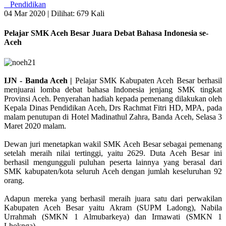
Pendidikan
04 Mar 2020 |
Dilihat: 679 Kali
Pelajar SMK Aceh Besar Juara Debat Bahasa Indonesia se-
Aceh
IJN - Banda Aceh |
Pelajar SMK Kabupaten Aceh Besar berhasil
menjuarai lomba debat bahasa Indonesia jenjang SMK tingkat
Provinsi Aceh. Penyerahan hadiah kepada pemenang dilakukan oleh
Kepala Dinas Pendidikan Aceh, Drs Rachmat Fitri HD, MPA, pada
malam penutupan di Hotel Madinathul Zahra, Banda Aceh, Selasa 3
Maret 2020 malam.
Dewan juri menetapkan wakil SMK Aceh Besar sebagai pemenang
setelah meraih nilai tertinggi, yaitu 2629. Duta Aceh Besar ini
berhasil mengungguli puluhan peserta lainnya yang berasal dari
SMK kabupaten/kota seluruh Aceh dengan jumlah keseluruhan 92
orang.
Adapun mereka yang berhasil meraih juara satu dari perwakilan
Kabupaten Aceh Besar yaitu Akram (SUPM Ladong), Nabila
Urrahmah (SMKN 1 Almubarkeya) dan Irmawati (SMKN 1
Lhoknga).