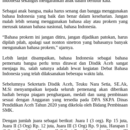
Indonesia sekaligus mengarahkan anak dalam bertutur kata.
Sebagai anak bangsa, maka harus senang dan bangga menggunakan
bahasa Indonesia yang baik dan benar dalam keseharian. Jangan
malah lebih senang menggunakan bahasa alay atau prokem yang
merusak tatanan bahasa nasional, bahasa Indonesia.
“Bahasa prokem ini jangan ditiru, jangan dijadikan patokan, harus
dipilah pilah, apalagi saat nonton sinetron yang bahasanya banyak
mengunakan bahasa prokem,” ujarnya.
Lebih lanjut disampaikan, bahasa Indonesia sebagai bahasa
pemersatu bangsa perlu terus dirawat dan Disdik Aceh sangat
menjaga itu, salah satunya adalah lewat kegiatan Debat Bahasa
Indonesia yang telah dilaksanakan beberapa waktu lalu.
Sebelumnya Sekretaris Disdik Aceh, Teuku Nara Setia, SE.Ak,
M.Si menyampaikan kepada seluruh pemenang akan diberikan
hadiah berupa piagam penghargaan, medali dan uang pembinaan
sesuai dengan Anggaran yang tersedia pada DPA SKPA Dinas
Pendidikan Aceh Tahun 2020 yang dikelola oleh Bidang Pembinaan
SMK.
Dengan jumlah juara sebagai berikut: Juara I (3 org). Rp 15 juta,
Juara II (3 Org) Rp. 12 juta, Juara III (3 Org) Rp. 9 juta, Harapan I