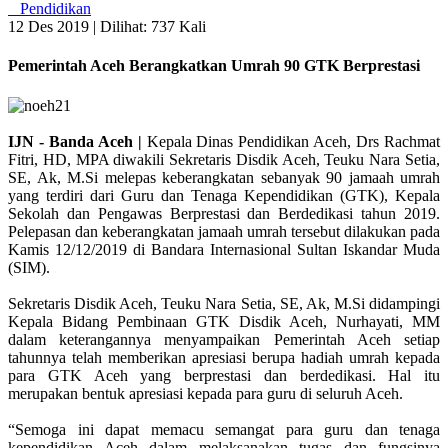
Pendidikan
12 Des 2019 |
Dilihat: 737 Kali
Pemerintah Aceh Berangkatkan Umrah 90 GTK Berprestasi
IJN - Banda Aceh |
Kepala Dinas Pendidikan Aceh, Drs Rachmat
Fitri, HD, MPA diwakili Sekretaris Disdik Aceh, Teuku Nara Setia,
SE, Ak, M.Si melepas keberangkatan sebanyak 90 jamaah umrah
yang terdiri dari Guru dan Tenaga Kependidikan (GTK), Kepala
Sekolah dan Pengawas Berprestasi dan Berdedikasi tahun 2019.
Pelepasan dan keberangkatan jamaah umrah tersebut dilakukan pada
Kamis 12/12/2019 di Bandara Internasional Sultan Iskandar Muda
(SIM).
Sekretaris Disdik Aceh, Teuku Nara Setia, SE, Ak, M.Si didampingi
Kepala Bidang Pembinaan GTK Disdik Aceh, Nurhayati, MM
dalam keterangannya menyampaikan Pemerintah Aceh setiap
tahunnya telah memberikan apresiasi berupa hadiah umrah kepada
para GTK Aceh yang berprestasi dan berdedikasi. Hal itu
merupakan bentuk apresiasi kepada para guru di seluruh Aceh.
“Semoga ini dapat memacu semangat para guru dan tenaga
kependidikan Aceh dalam melaksanakan tugas dan fungsinya