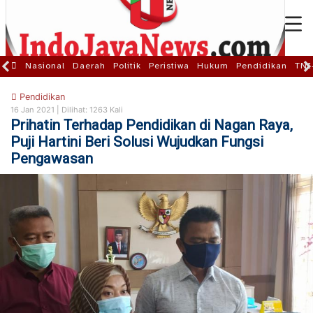
Nasional
Daerah
Politik
Peristiwa
Hukum
Pendidikan
TNI
Pendidikan
16 Jan 2021 |
Dilihat: 1263 Kali
Prihatin Terhadap Pendidikan di Nagan Raya,
Puji Hartini Beri Solusi Wujudkan Fungsi
Pengawasan