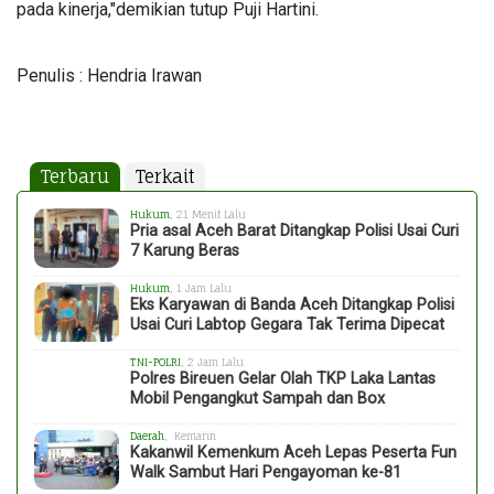
pada kinerja,"demikian tutup Puji Hartini.
Penulis : Hendria Irawan
Terbaru
Terkait
Hukum
, 21 Menit Lalu
Pria asal Aceh Barat Ditangkap Polisi Usai Curi
7 Karung Beras
Hukum
, 1 Jam Lalu
Eks Karyawan di Banda Aceh Ditangkap Polisi
Usai Curi Labtop Gegara Tak Terima Dipecat
TNI-POLRI
, 2 Jam Lalu
Polres Bireuen Gelar Olah TKP Laka Lantas
Mobil Pengangkut Sampah dan Box
Daerah
, Kemarin
Kakanwil Kemenkum Aceh Lepas Peserta Fun
Walk Sambut Hari Pengayoman ke-81