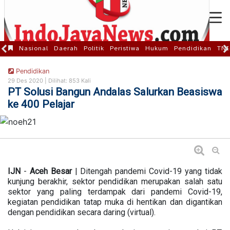
Nasional
Daerah
Politik
Peristiwa
Hukum
Pendidikan
TNI
Pendidikan
29 Des 2020 |
Dilihat: 853 Kali
PT Solusi Bangun Andalas Salurkan Beasiswa
ke 400 Pelajar
IJN
-
Aceh
Besar
| Ditengah pandemi Covid-19 yang tidak
kunjung berakhir, sektor pendidikan merupakan salah satu
sektor yang paling terdampak dari pandemi Covid-19,
kegiatan pendidikan tatap muka di hentikan dan digantikan
dengan pendidikan secara daring (virtual).