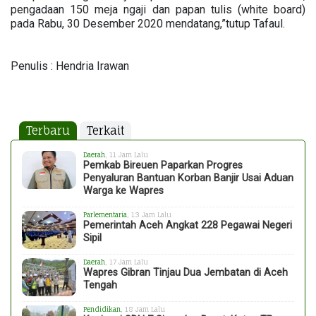
pengadaan 150 meja ngaji dan papan tulis (white board)
pada Rabu, 30 Desember 2020 mendatang,”tutup Tafaul.
Penulis : Hendria Irawan
Terbaru
Terkait
Daerah
, 11 Jam Lalu
Pemkab Bireuen Paparkan Progres
Penyaluran Bantuan Korban Banjir Usai Aduan
Warga ke Wapres
Parlementaria
, 13 Jam Lalu
Pemerintah Aceh Angkat 228 Pegawai Negeri
Sipil
Daerah
, 17 Jam Lalu
Wapres Gibran Tinjau Dua Jembatan di Aceh
Tengah
Pendidikan
, 18 Jam Lalu