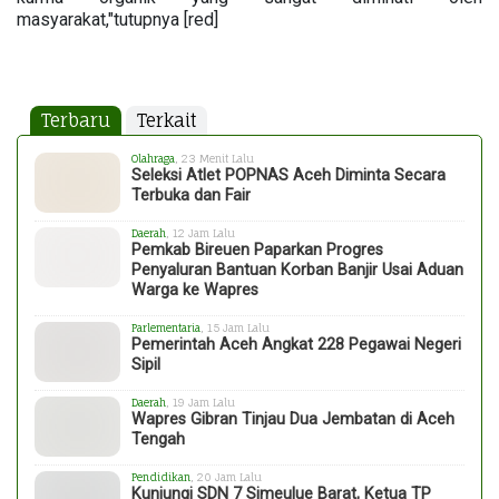
masyarakat,"tutupnya [red]
Terbaru
Terkait
Olahraga
, 23 Menit Lalu
Seleksi Atlet POPNAS Aceh Diminta Secara
Terbuka dan Fair
Daerah
, 12 Jam Lalu
Pemkab Bireuen Paparkan Progres
Penyaluran Bantuan Korban Banjir Usai Aduan
Warga ke Wapres
Parlementaria
, 15 Jam Lalu
Pemerintah Aceh Angkat 228 Pegawai Negeri
Sipil
Daerah
, 19 Jam Lalu
Wapres Gibran Tinjau Dua Jembatan di Aceh
Tengah
Pendidikan
, 20 Jam Lalu
Kunjungi SDN 7 Simeulue Barat, Ketua TP