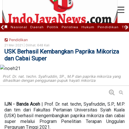
Nasional
Daerah
Politik
Peristiwa
Hukum
Pendidikan
TNI
Pendidikan
21 Mei 2021 |
Dilihat: 648 Kali
USK Berhasil Kembangkan Paprika Mikoriza
dan Cabai Super
Prof. Dr. nat. techn. Syafruddin, SP., M.P dan paprika mikoriza yang
dihasilkan dengan penggunaan pupuk hayati mikoriza
IJN - Banda Aceh
| Prof. Dr. nat. techn, Syafruddin, S.P., M.P.
dan tim dari Fakultas Pertanian Universitas Syiah Kuala
(USK) berhasil mengembangkan paprika mikoriza dan cabai
super melalui Program Penelitian Terapan Unggulan
Perguruan Tinggi 2021.