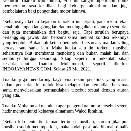
Menurut Tuanku Muhammad, Hal ini sangat diperlukan untuk
memberikan rasa keadilan bagi keluarga almarhum dan juga
pembelajaran bagi pengendara motor lainnya.
"Seharusnya ketika kejadian tabrakan ini terjadi, para rekan-rekan
penabrak jangan langsung lari dan meninggalkan rekannya sendirian
dan juga memisahkan diri begitu saja. Tapi turutlah berupaya
bertanggung jawab dan bersama-sama melihat kondisi rekannya
yang terjatuh. Bukankah ketika berangkat bersama-sama dan saling
percaya satu sama lain. Maka ketika satu tim terkena musibah
seharusnya ikut membantu menolong dan bukan malah lari dan
sembunyi hingga sekarang. Sikap seperti ini bukanlah sikap
kesatria,"sebut Tuanku Muhammad, seperti diterima
INDOJAYANEWS.COM, Selasa 25 Mei 2021.
Tuanku juga mendorong bagi para rekan penabrak yang masih
dalam pencarian ini untuk bisa melapor dan kemudian bersama-
sama menyelesaikan permasalahan tersebut sesuai dengan aturan
yang ada.
Tuanku Muhammad meminta agar pengendara motor tersebut segera
hadir mengunjungi keluarga almarhum Waled Ibrahim.
"Setiap kita tentu tidak mau tertimpa musibah, namun jika pun
musibah sudah menimpa kita, maka sudah pasti ada hikmah dibalik