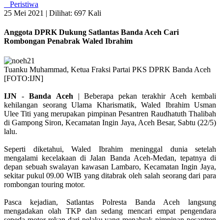
Peristiwa
25 Mei 2021 |
Dilihat: 697 Kali
Anggota DPRK Dukung Satlantas Banda Aceh Cari
Rombongan Penabrak Waled Ibrahim
Tuanku Muhammad, Ketua Fraksi Partai PKS DPRK Banda Aceh
[FOTO:IJN]
IJN
-
Banda
Aceh
| Beberapa pekan terakhir Aceh kembali
kehilangan seorang Ulama Kharismatik, Waled Ibrahim Usman
Ulee Titi yang merupakan pimpinan Pesantren Raudhatuth Thalibah
di Gampong Siron, Kecamatan Ingin Jaya, Aceh Besar, Sabtu (22/5)
lalu.
Seperti diketahui, Waled Ibrahim meninggal dunia setelah
mengalami kecelakaan di Jalan Banda Aceh-Medan, tepatnya di
depan sebuah swalayan kawasan Lambaro, Kecamatan Ingin Jaya,
sekitar pukul 09.00 WIB yang ditabrak oleh salah seorang dari para
rombongan touring motor.
Pasca kejadian, Satlantas Polresta Banda Aceh langsung
mengadakan olah TKP dan sedang mencari empat pengendara
sepeda motor rekan dari pelaku yang menabrak pimpinan pesantren