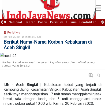
Nasional
Daerah
Politik
Peristiwa
Hukum
Pendidikan
TNI
Peristiwa
20 Feb 2020 |
Dilihat: 849 Kali
Berikut Nama-Nama Korban Kebakaran di
Aceh Singkil
Korban kebakaran saat menyiram kepulan asap dan melihat puing
rumah yang tersisa.
IJN
-
Aceh
Singkil
| Kebakaran hebat yang terjadi di
Kampung Ujung, Kecamatan Singkil, Kabupaten Aceh Singkil,
sedikitnya menghanguskan 17 unit rumah menggalami rusak
berat, rata dengan tanah, dan 3 unit menggalami rusak
ringan, sekira pukul 10.00 wib, Kamis, 20 Februari 2020,