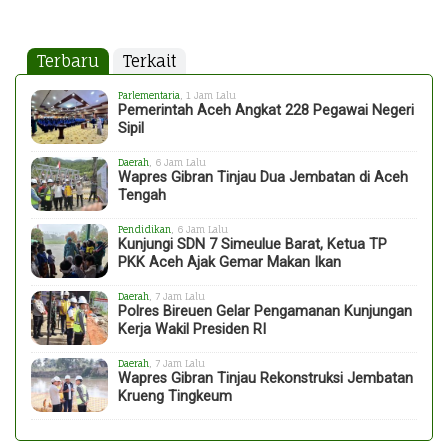
Terbaru
Terkait
Parlementaria
, 1 Jam Lalu
Pemerintah Aceh Angkat 228 Pegawai Negeri
Sipil
Daerah
, 6 Jam Lalu
Wapres Gibran Tinjau Dua Jembatan di Aceh
Tengah
Pendidikan
, 6 Jam Lalu
Kunjungi SDN 7 Simeulue Barat, Ketua TP
PKK Aceh Ajak Gemar Makan Ikan
Daerah
, 7 Jam Lalu
Polres Bireuen Gelar Pengamanan Kunjungan
Kerja Wakil Presiden RI
Daerah
, 7 Jam Lalu
Wapres Gibran Tinjau Rekonstruksi Jembatan
Krueng Tingkeum