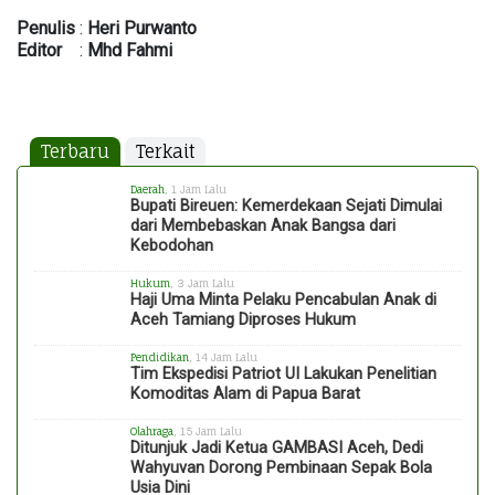
Penulis
:
Heri
Purwanto
Editor
:
Mhd
Fahmi
Terbaru
Terkait
Daerah
, 1 Jam Lalu
Bupati Bireuen: Kemerdekaan Sejati Dimulai
dari Membebaskan Anak Bangsa dari
Kebodohan
Hukum
, 3 Jam Lalu
Haji Uma Minta Pelaku Pencabulan Anak di
Aceh Tamiang Diproses Hukum
Pendidikan
, 14 Jam Lalu
Tim Ekspedisi Patriot UI Lakukan Penelitian
Komoditas Alam di Papua Barat
Olahraga
, 15 Jam Lalu
Ditunjuk Jadi Ketua GAMBASI Aceh, Dedi
Wahyuvan Dorong Pembinaan Sepak Bola
Usia Dini