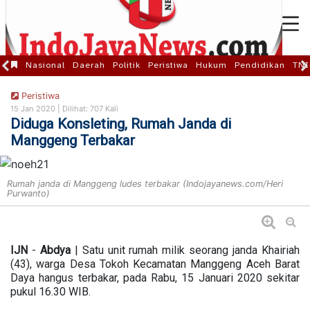
Nasional
Daerah
Politik
Peristiwa
Hukum
Pendidikan
TNI
Peristiwa
15 Jan 2020 |
Dilihat: 707 Kali
Diduga Konsleting, Rumah Janda di
Manggeng Terbakar
Rumah janda di Manggeng ludes terbakar (Indojayanews.com/Heri
Purwanto)
IJN
-
Abdya
| Satu unit rumah milik seorang janda Khairiah
(43), warga Desa Tokoh Kecamatan Manggeng Aceh Barat
Daya hangus terbakar, pada Rabu, 15 Januari 2020 sekitar
pukul 16.30 WIB.