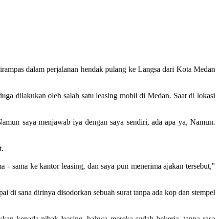
rampas dalam perjalanan hendak pulang ke Langsa dari Kota Medan
a dilakukan oleh salah satu leasing mobil di Medan. Saat di lokasi
i. Namun saya menjawab iya dengan saya sendiri, ada apa ya, Namun.
t.
a - sama ke kantor leasing, dan saya pun menerima ajakan tersebut,"
pai di sana dirinya disodorkan sebuah surat tanpa ada kop dan stempel
kan kepada pihak leasing, bahwa mereka sudah bekerja, tanpa rasa