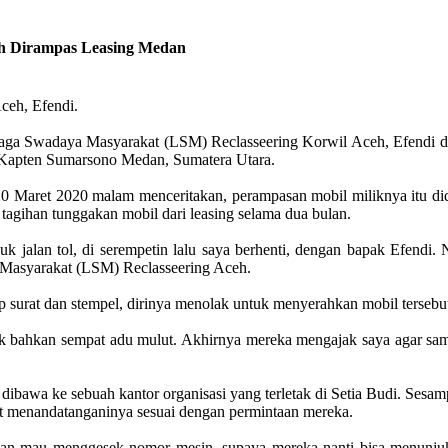
eh Dirampas Leasing Medan
eh, Efendi.
ga Swadaya Masyarakat (LSM) Reclasseering Korwil Aceh, Efendi di
an Kapten Sumarsono Medan, Sumatera Utara.
Maret 2020 malam menceritakan, perampasan mobil miliknya itu didug
 tagihan tunggakan mobil dari leasing selama dua bulan.
asuk jalan tol, di serempetin lalu saya berhenti, dengan bapak Efend
 Masyarakat (LSM) Reclasseering Aceh.
p surat dan stempel, dirinya menolak untuk menyerahkan mobil tersebu
lak bahkan sempat adu mulut. Akhirnya mereka mengajak saya agar sam
 dibawa ke sebuah kantor organisasi yang terletak di Setia Budi. Sesam
ikut menandatanganinya sesuai dengan permintaan mereka.
asan mau menggesek nomor mesin, supaya mereka nanti bisa menunjuk