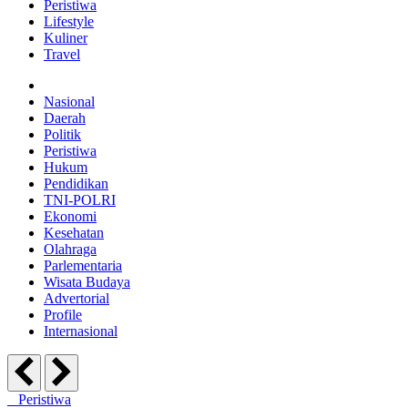
Peristiwa
Lifestyle
Kuliner
Travel
Nasional
Daerah
Politik
Peristiwa
Hukum
Pendidikan
TNI-POLRI
Ekonomi
Kesehatan
Olahraga
Parlementaria
Wisata Budaya
Advertorial
Profile
Internasional
Peristiwa