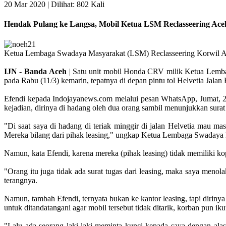
20 Mar 2020 |
Dilihat: 802 Kali
Hendak Pulang ke Langsa, Mobil Ketua LSM Reclasseering Ac
Ketua Lembaga Swadaya Masyarakat (LSM) Reclasseering Korwil Ac
IJN
-
Banda
Aceh
| Satu unit mobil Honda CRV milik Ketua Lemba
pada Rabu (11/3) kemarin, tepatnya di depan pintu tol Helvetia Jal
Efendi kepada Indojayanews.com melalui pesan WhatsApp, Jumat, 20 
kejadian, dirinya di hadang oleh dua orang sambil menunjukkan surat
"Di saat saya di hadang di teriak minggir di jalan Helvetia mau m
Mereka bilang dari pihak leasing," ungkap Ketua Lembaga Swadaya
Namun, kata Efendi, karena mereka (pihak leasing) tidak memiliki ko
"Orang itu juga tidak ada surat tugas dari leasing, maka saya meno
terangnya.
Namun, tambah Efendi, ternyata bukan ke kantor leasing, tapi dirinya
untuk ditandatangani agar mobil tersebut tidak ditarik, korban pun 
"Lalu ada seorang laki-laki meminta kunci kepada saya dengan al