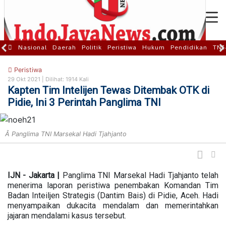
Nasional
Daerah
Politik
Peristiwa
Hukum
Pendidikan
TNI
Peristiwa
29 Okt 2021 |
Dilihat: 1914 Kali
Kapten Tim Intelijen Tewas Ditembak OTK di
Pidie, Ini 3 Perintah Panglima TNI
Â Panglima TNI Marsekal Hadi Tjahjanto
IJN - Jakarta |
Panglima TNI Marsekal Hadi Tjahjanto telah
menerima laporan peristiwa penembakan Komandan Tim
Badan Inteiljen Strategis (Dantim Bais) di Pidie, Aceh. Hadi
menyampaikan dukacita mendalam dan memerintahkan
jajaran mendalami kasus tersebut.