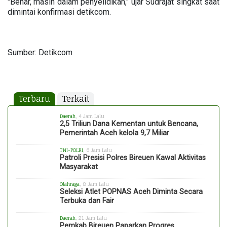
"Benar, masih dalam penyelidikan," ujar Sudrajat singkat saat
dimintai konfirmasi detikcom.
Sumber: Detikcom
Terbaru
Terkait
Daerah
, 4 Jam Lalu
2,5 Triliun Dana Kementan untuk Bencana,
Pemerintah Aceh kelola 9,7 Miliar
TNI-POLRI
, 6 Jam Lalu
Patroli Presisi Polres Bireuen Kawal Aktivitas
Masyarakat
Olahraga
, 8 Jam Lalu
Seleksi Atlet POPNAS Aceh Diminta Secara
Terbuka dan Fair
Daerah
, 21 Jam Lalu
Pemkab Bireuen Paparkan Progres