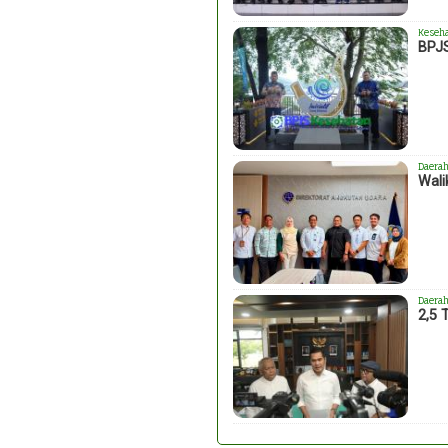
Keseh
BPJS
Daera
Wali
Daera
2,5 