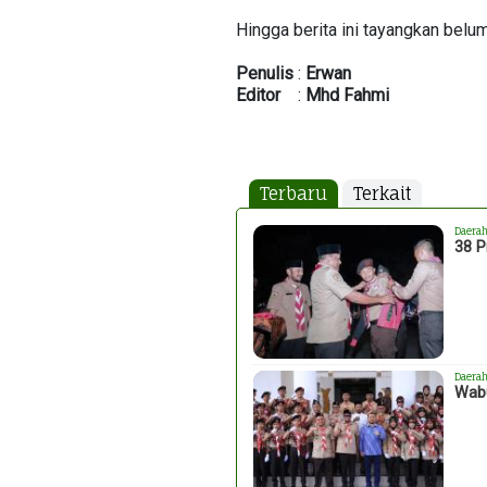
Hingga berita ini tayangkan belu
Penulis
:
Erwan
Editor
:
Mhd
Fahmi
Terbaru
Terkait
Daera
38 P
Daera
Wabu