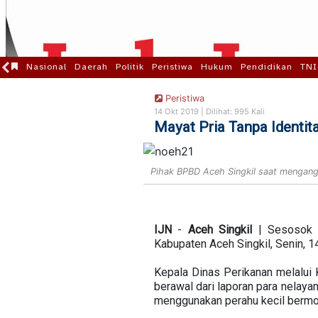
Nasional
Daerah
Politik
Peristiwa
Hukum
Pendidikan
TNI
Peristiwa
14 Okt 2019 |
Dilihat: 995 Kali
Mayat Pria Tanpa Identit
Pihak BPBD Aceh Singkil saat mengang
IJN
-
Aceh
Singkil
| Sesosok m
Kabupaten Aceh Singkil, Senin, 1
Kepala Dinas Perikanan melalui
berawal dari laporan para nelayan
menggunakan perahu kecil bermot