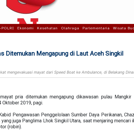
-POLRI
Ekonomi
Kesehatan
Olahraga
Parlementaria
Wisata Bu
as Ditemukan Mengapung di Laut Aceh Singkil
kat mengevakuasi mayat dari Speed Boat ke Ambulance, di Belakang Dina
ayat pria ditemukan mengapung dikawasan pulau Mangkir Be
4 Oktober 2019, pagi.
 Kabid Pengawasan Penggelolaan Sumber Daya Perikanan, Chaz
 yang juga Panglima Lhok Singkil Utara, saat menjaring mencari 
or (robin).