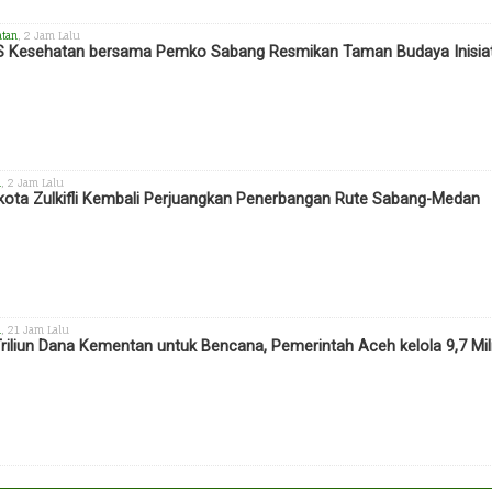
atan
, 2 Jam Lalu
 Kesehatan bersama Pemko Sabang Resmikan Taman Budaya Inisiat
h
, 2 Jam Lalu
kota Zulkifli Kembali Perjuangkan Penerbangan Rute Sabang-Medan
h
, 21 Jam Lalu
Triliun Dana Kementan untuk Bencana, Pemerintah Aceh kelola 9,7 Mil