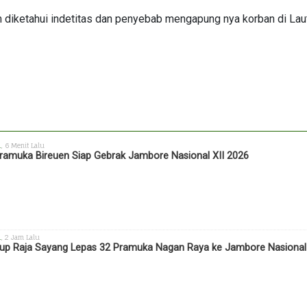
m diketahui indetitas dan penyebab mengapung nya korban di Laut
h
, 6 Menit Lalu
ramuka Bireuen Siap Gebrak Jambore Nasional XII 2026
h
, 2 Jam Lalu
p Raja Sayang Lepas 32 Pramuka Nagan Raya ke Jambore Nasional X