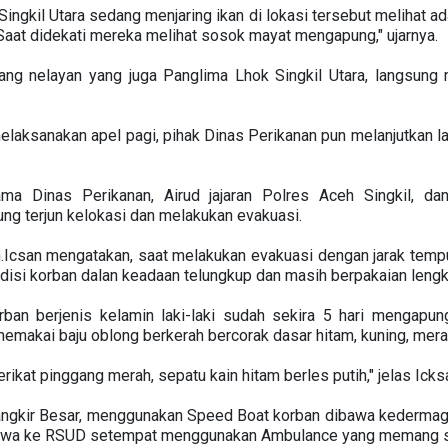
 Singkil Utara sedang menjaring ikan di lokasi tersebut melihat
Saat didekati mereka melihat sosok mayat mengapung," ujarnya.
rang nelayan yang juga Panglima Lhok Singkil Utara, langsung 
laksanakan apel pagi, pihak Dinas Perikanan pun melanjutkan la
ama Dinas Perikanan, Airud jajaran Polres Aceh Singkil, d
g terjun kelokasi dan melakukan evakuasi.
Icsan mengatakan, saat melakukan evakuasi dengan jarak tempu
ndisi korban dalan keadaan telungkup dan masih berpakaian lengk
orban berjenis kelamin laki-laki sudah sekira 5 hari mengapun
emakai baju oblong berkerah bercorak dasar hitam, kuning, merah,
ikat pinggang merah, sepatu kain hitam berles putih," jelas Icks
Mangkir Besar, menggunakan Speed Boat korban dibawa kedermaga
ibawa ke RSUD setempat menggunakan Ambulance yang memang s