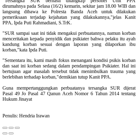
"Tersangka SUR berhasil ditangkap personel Unit PPA
dirumahnya pada Selasa (16/2) kemarin, sekitar jam 18.00 WIB dan
langsung dibawa ke Polresta Banda Aceh untuk dilakukan
pemeriksaan terjadap kejahatan yang dilakukannya,"jelas Kanit
PPA, Ipda Puti Rahmadiani, S.TrK.
"SUR sampai saat ini tidak mengakui perbuatannya, namun korban
menceritakan kepada penyidik dan psikiater bahwa pelaku itu ayah
kandung korban sesuai dengan laporan yang dilaporkan ibu
korban,"kata Ipda Puti.
"Sementara itu, kami masih fokus menangani kondisi psikis korban
dan saat ini korban sedang dalam pendampingan Psikiater. Hal ini
bertujuan agar masalah tersebut tidak menimbulkan trauma yang
berlebihan terhadap korban,"demikian tutup Kanit PPA.
Guna mempertanggungkan perbuatanya tersangka SUR dijerat
Pasal 49 Jo Pasal 47 Qanun Aceh Nomor 6 Tahun 2014 tentang
Hukum Jinayat
Penulis: Hendria Irawan