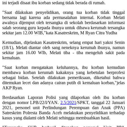
ini terjadi disaat ibu korban sedang tidak berada di rumah.
"Saat dilakukan penyelidikan, orang tua korban tidak tinggal
bersama lagi karena ada permasalahan internal. Korban Melati
awalnya dijemput oleh tersangka di sekolah berdasarkan informasi
salah seorang guru kepada ibunya untuk dibawa kerumah tersangka
sekitar jam 12.00 WIB,"kata Kasatreskrim, M Ryan Citra Yudha
Kemudian, dijelaskan Kasatreskrim, selang empat hari yakni Senin
(18/1), Melati diantar oleh sang neneknya kerumah ibunya, namun
sekitar jam 16.00 WIb, Melati tiba - tiba mengeluh sakit pada
kemaluan.
"Saat korban mengatakan keluhannya, ibu korban kemudian
membawa korban kerumah kakaknya yang kebetulan berprofesi
sebagai bidan. Setelah dilakukan pemeriksaan, diketahui bahwa
ditemukan lecet dan adanya cairan putih di kemaluan korban,"jelas
AKP Ryan.
Berdasarkan Laporan Polisi yang dilaporkan oleh ibu korban
dengan nomor LPB/22/I/YAN.
2.5/2021
/SPKT, tanggal 22 Januari
2021, personel unit Perlindungan Perempuan dan Anak (PPA)
Satreskrim Polresta Banda Aceh melakukan penyelidikan terhadap
kasus yang dialami oleh Melati sehingga membuahkan hasil.