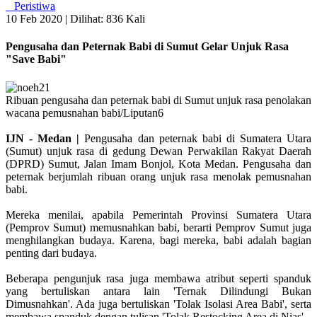
Peristiwa
10 Feb 2020 |
Dilihat: 836 Kali
Pengusaha dan Peternak Babi di Sumut Gelar Unjuk Rasa
"Save Babi"
Ribuan pengusaha dan peternak babi di Sumut unjuk rasa penolakan
wacana pemusnahan babi/Liputan6
IJN - Medan |
Pengusaha dan peternak babi di Sumatera Utara
(Sumut) unjuk rasa di gedung Dewan Perwakilan Rakyat Daerah
(DPRD) Sumut, Jalan Imam Bonjol, Kota Medan. Pengusaha dan
peternak berjumlah ribuan orang unjuk rasa menolak pemusnahan
babi.
Mereka menilai, apabila Pemerintah Provinsi Sumatera Utara
(Pemprov Sumut) memusnahkan babi, berarti Pemprov Sumut juga
menghilangkan budaya. Karena, bagi mereka, babi adalah bagian
penting dari budaya.
Beberapa pengunjuk rasa juga membawa atribut seperti spanduk
yang bertuliskan antara lain 'Ternak Dilindungi Bukan
Dimusnahkan'. Ada juga bertuliskan 'Tolak Isolasi Area Babi', serta
membawa spanduk dengan tulisan 'Tolak Restocking Area di Nias'.