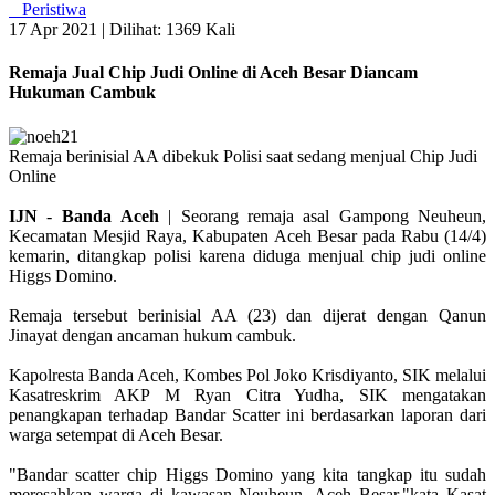
Peristiwa
17 Apr 2021 |
Dilihat: 1369 Kali
Remaja Jual Chip Judi Online di Aceh Besar Diancam
Hukuman Cambuk
Remaja berinisial AA dibekuk Polisi saat sedang menjual Chip Judi
Online
IJN
-
Banda
Aceh
| Seorang remaja asal Gampong Neuheun,
Kecamatan Mesjid Raya, Kabupaten Aceh Besar pada Rabu (14/4)
kemarin, ditangkap polisi karena diduga menjual chip judi online
Higgs Domino.
Remaja tersebut berinisial AA (23) dan dijerat dengan Qanun
Jinayat dengan ancaman hukum cambuk.
Kapolresta Banda Aceh, Kombes Pol Joko Krisdiyanto, SIK melalui
Kasatreskrim AKP M Ryan Citra Yudha, SIK mengatakan
penangkapan terhadap Bandar Scatter ini berdasarkan laporan dari
warga setempat di Aceh Besar.
"Bandar scatter chip Higgs Domino yang kita tangkap itu sudah
meresahkan warga di kawasan Neuheun, Aceh Besar,"kata Kasat