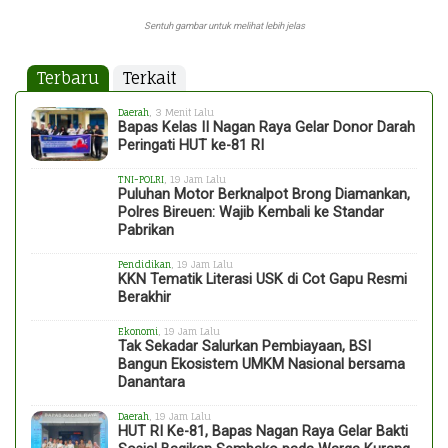
Sentuh gambar untuk melihat lebih jelas
Terbaru
Terkait
Daerah
, 3 Menit Lalu
Bapas Kelas II Nagan Raya Gelar Donor Darah
Peringati HUT ke-81 RI
TNI-POLRI
, 19 Jam Lalu
Puluhan Motor Berknalpot Brong Diamankan,
Polres Bireuen: Wajib Kembali ke Standar
Pabrikan
Pendidikan
, 19 Jam Lalu
KKN Tematik Literasi USK di Cot Gapu Resmi
Berakhir
Ekonomi
, 19 Jam Lalu
Tak Sekadar Salurkan Pembiayaan, BSI
Bangun Ekosistem UMKM Nasional bersama
Danantara
Daerah
, 19 Jam Lalu
HUT RI Ke-81, Bapas Nagan Raya Gelar Bakti