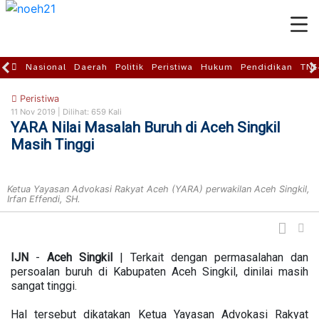
Nasional
Daerah
Politik
Peristiwa
Hukum
Pendidikan
TNI
Peristiwa
11 Nov 2019 |
Dilihat: 659 Kali
YARA Nilai Masalah Buruh di Aceh Singkil
Masih Tinggi
Ketua Yayasan Advokasi Rakyat Aceh (YARA) perwakilan Aceh Singkil,
Irfan Effendi, SH.
IJN
-
Aceh
Singkil
| Terkait dengan permasalahan dan
persoalan buruh di Kabupaten Aceh Singkil, dinilai masih
sangat tinggi.
Hal tersebut dikatakan Ketua Yayasan Advokasi Rakyat