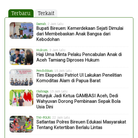
Terbaru
Terkait
Daerah
, 2 Jam Lalu
Bupati Bireuen: Kemerdekaan Sejati Dimulai
dari Membebaskan Anak Bangsa dari
Kebodohan
Hukum
, 3 Jam Lalu
Haji Uma Minta Pelaku Pencabulan Anak di
Aceh Tamiang Diproses Hukum
Pendidikan
, 15 Jam Lalu
Tim Ekspedisi Patriot UI Lakukan Penelitian
Komoditas Alam di Papua Barat
Olahraga
, 15 Jam Lalu
Ditunjuk Jadi Ketua GAMBASI Aceh, Dedi
Wahyuvan Dorong Pembinaan Sepak Bola
Usia Dini
TNI-POLRI
, 22 Jam Lalu
Satlantas Polres Bireuen Edukasi Masyarakat
Tentang Ketertiban Berlalu Lintas