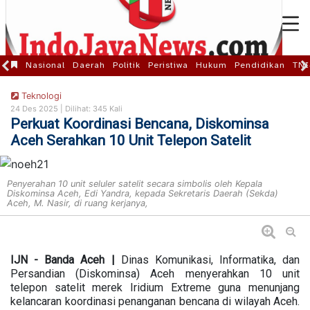
Nasional
Daerah
Politik
Peristiwa
Hukum
Pendidikan
TNI
Teknologi
24 Des 2025 |
Dilihat: 345 Kali
Perkuat Koordinasi Bencana, Diskominsa
Aceh Serahkan 10 Unit Telepon Satelit
Penyerahan 10 unit seluler satelit secara simbolis oleh Kepala
Diskominsa Aceh, Edi Yandra, kepada Sekretaris Daerah (Sekda)
Aceh, M. Nasir, di ruang kerjanya,
IJN - Banda Aceh |
Dinas Komunikasi, Informatika, dan
Persandian (Diskominsa) Aceh menyerahkan 10 unit
telepon satelit merek Iridium Extreme guna menunjang
kelancaran koordinasi penanganan bencana di wilayah Aceh.