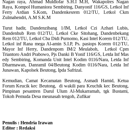
Nagan raya, Ahmad Muldlofar S.H.I M.H, Wakapolres Nagan
Raya, Kompol Humaniora Sembiring, Danyonif 116/GS, Letkol Inf
Ferry Ardian S.Kom, Dandenkesrem 012/TU, Letkol Ckm
Zulmahendri, A.M S.K.M
Turut hadir, Dandenzibang 1/IM, Letkol Czi Azhari Lubis,
Dandenhub Rem 012/TU, Letkol Cke Sitohang, Dandenbekang
Rem 012/TU, Letkol Cba Didi Purnomo, Kasi Intel Korem 012/TU,
Letkol inf Rana mega Al-amin S.I.P, Ps. pasiops Korem 012/TU,
Mayor Inf Herry, Dandenpom IM/2 Meulaboh, Letkol Cpm
Triantoro Andri Prabowo, Pjs Danki B Yonif 116/GS, Letda Inf Mas
edy Sembiring, Komanda Unit Intel Kodim 0116/Nara, Letda Inf
Dharmawan, Danramil 04/Beutong Kodim 0116/Nara, Letda Inf
Junawan, Kapolsek Beutong, Ipda Safrizal.
Kemudian, Camat Kecamatan Beutong, Asmadi Hamid, Ketua
Forum Keucik kec Beutong, di wakili para Keuchik kec Beutong,
Pimpinan pesantren Darul Ulum Al-Mukarramah, tgk Bustami,
Tokoh Pemuda Desa meunasah tengoh, Zufikar
Penulis : Hendria Irawan
Editor : Redaksi