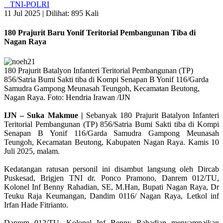
TNI-POLRI
11 Jul 2025 |
Dilihat: 895 Kali
180 Prajurit Baru Yonif Teritorial Pembangunan Tiba di
Nagan Raya
180 Prajurit Batalyon Infanteri Teritorial Pembangunan (TP)
856/Satria Bumi Sakti tiba di Kompi Senapan B Yonif 116/Garda
Samudra Gampong Meunasah Teungoh, Kecamatan Beutong,
Nagan Raya. Foto: Hendria Irawan /IJN
IJN – Suka Makmue |
Sebanyak 180 Prajurit Batalyon Infanteri
Teritorial Pembangunan (TP) 856/Satria Bumi Sakti tiba di Kompi
Senapan B Yonif 116/Garda Samudra Gampong Meunasah
Teungoh, Kecamatan Beutong, Kabupaten Nagan Raya. Kamis 10
Juli 2025, malam.
Kedatangan ratusan personil ini disambut langsung oleh Dircab
Puskesad, Brigjen TNI dr. Ponco Pramono, Danrem 012/TU,
Kolonel Inf Benny Rahadian, SE, M.Han, Bupati Nagan Raya, Dr
Teuku Raja Keumangan, Dandim 0116/ Nagan Raya, Letkol inf
Irfan Hade Fitrianto.
Danrem 012/TU, Kolonel Inf Benny Rahadian menyampaikan