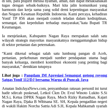
di sini, para prajurit merasa nyaman, aman, dan dapat melaksanakan
tugas dengan sebaik-baiknya. Mari kita jalin komunikasi yang
harmonis dan kerja sama yang solid demi kepentingan masyarakat
dan Negara Kesatuan Republik Indonesia. Kami percaya, kehadiran
Yonif TP 856 akan menjadi contoh teladan dalam kedisiplinan,
semangat, dan kepedulian terhadap masyarakat,"kata Bupati TR
Keumangan.
Ia menjelaskan, Kabupaten Nagan Raya merupakan salah satu
wilayah strategis mayoritas masyarakatnya menggantungkan hidup
di sektor pertanian dan peternakan.
“Kami dikenal sebagai salah satu lumbung pangan di Aceh,
pertanian, perkebunan menjadi sumber pendapatan utama bagi
banyak keluarga, memberi kontribusi ekonomi yang penting bagi
masyarakat,” demikian tutupnya
Lihat juga :
Pangdam IM Apresiasi Semangat gotong royong
Satgas Yonif 112/DJ bersama Warga di Puncak Jaya
Amatan IndoJayaNews.com, penyambutan ratusan personil ini turut
hadir sdircab puskesad, Letkol Ckm Dr. Evul Winoto Lukito S.Si
M.S.i, Ketua DPRK Nagan Raya, Moch Rizky Ramadhan, Kajari
Nagan Raya, Djaka B Wibisana SE. SH, Kepala pengadilan negeri
di wakili Hakim Norcha Satria Adi S.H, Kepala Mahkamah syariah