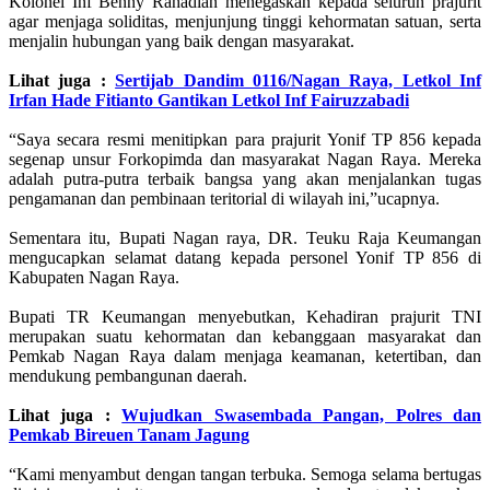
Kolonel Inf Benny Rahadian menegaskan kepada seluruh prajurit
agar menjaga soliditas, menjunjung tinggi kehormatan satuan, serta
menjalin hubungan yang baik dengan masyarakat.
Lihat juga :
Sertijab Dandim 0116/Nagan Raya, Letkol Inf
Irfan Hade Fitianto Gantikan Letkol Inf Fairuzzabadi
“Saya secara resmi menitipkan para prajurit Yonif TP 856 kepada
segenap unsur Forkopimda dan masyarakat Nagan Raya. Mereka
adalah putra-putra terbaik bangsa yang akan menjalankan tugas
pengamanan dan pembinaan teritorial di wilayah ini,”ucapnya.
Sementara itu, Bupati Nagan raya, DR. Teuku Raja Keumangan
mengucapkan selamat datang kepada personel Yonif TP 856 di
Kabupaten Nagan Raya.
Bupati TR Keumangan menyebutkan, Kehadiran prajurit TNI
merupakan suatu kehormatan dan kebanggaan masyarakat dan
Pemkab Nagan Raya dalam menjaga keamanan, ketertiban, dan
mendukung pembangunan daerah.
Lihat juga :
Wujudkan Swasembada Pangan, Polres dan
Pemkab Bireuen Tanam Jagung
“Kami menyambut dengan tangan terbuka. Semoga selama bertugas